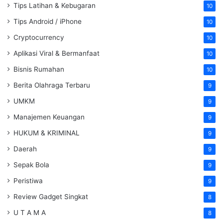
Tips Latihan & Kebugaran
10
Tips Android / iPhone
10
Cryptocurrency
10
Aplikasi Viral & Bermanfaat
10
Bisnis Rumahan
10
Berita Olahraga Terbaru
9
UMKM
9
Manajemen Keuangan
9
HUKUM & KRIMINAL
9
Daerah
9
Sepak Bola
9
Peristiwa
9
Review Gadget Singkat
8
U T A M A
8