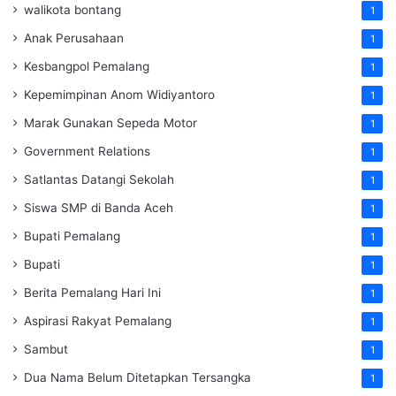
walikota bontang
1
Anak Perusahaan
1
Kesbangpol Pemalang
1
Kepemimpinan Anom Widiyantoro
1
Marak Gunakan Sepeda Motor
1
Government Relations
1
Satlantas Datangi Sekolah
1
Siswa SMP di Banda Aceh
1
Bupati Pemalang
1
Bupati
1
Berita Pemalang Hari Ini
1
Aspirasi Rakyat Pemalang
1
Sambut
1
Dua Nama Belum Ditetapkan Tersangka
1