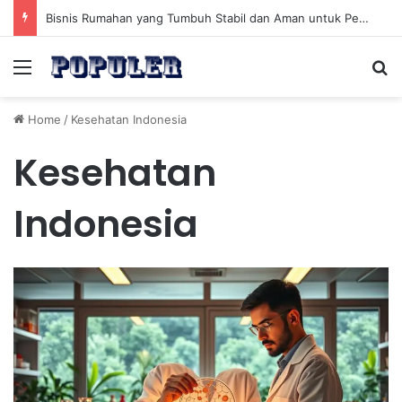
Bisnis Rumahan yang Tumbuh Stabil dan Aman untuk Pendapatan Jangka Panjang
Menu
Se
Home
/
Kesehatan Indonesia
Kesehatan
Indonesia