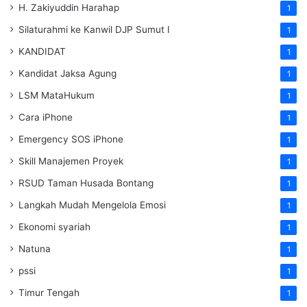
H. Zakiyuddin Harahap
1
Silaturahmi ke Kanwil DJP Sumut I
1
KANDIDAT
1
Kandidat Jaksa Agung
1
LSM MataHukum
1
Cara iPhone
1
Emergency SOS iPhone
1
Skill Manajemen Proyek
1
RSUD Taman Husada Bontang
1
Langkah Mudah Mengelola Emosi
1
Ekonomi syariah
1
Natuna
1
pssi
1
Timur Tengah
1