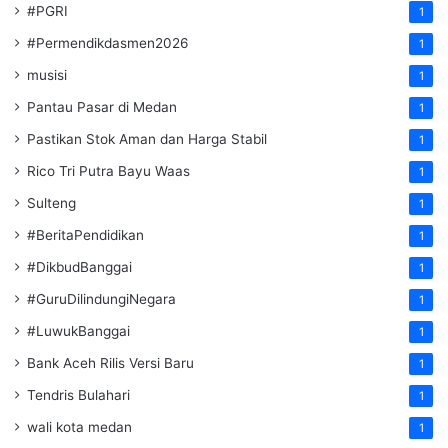
#PGRI
1
#Permendikdasmen2026
1
musisi
1
Pantau Pasar di Medan
1
Pastikan Stok Aman dan Harga Stabil
1
Rico Tri Putra Bayu Waas
1
Sulteng
1
#BeritaPendidikan
1
#DikbudBanggai
1
#GuruDilindungiNegara
1
#LuwukBanggai
1
Bank Aceh Rilis Versi Baru
1
Tendris Bulahari
1
wali kota medan
1