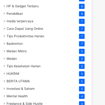
HP & Gadget Terbaru
8
Pendidikan
8
media terpercaya
7
Cara Dapat Uang Online
7
Tips Produktivitas Harian
7
Badminton
7
Medan Metro
5
Medan
5
Tips Kesehatan Harian
5
HUKRIM
5
BERITA UTAMA
5
Investasi & Saham
5
Mental Health
4
Freelance & Side Hustle
4