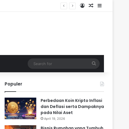
Log In
Random Article
Sidebar
Search
for
Populer
Perbedaan Koin Kripto Inflasi
dan Deflasi serta Dampaknya
pada Nilai Aset
April 19, 2026
Bisnis Rumahan yang Tumbuh