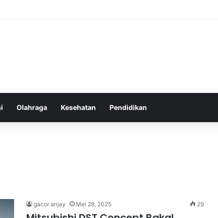
an yang Tumbuh Stabil dan Aman untuk Pendapatan Jangka Panjang
i
Olahraga
Kesehatan
Pendidikan
gacor anjay
Mei 28, 2025
29
Mitsubishi DST Concept Bakal