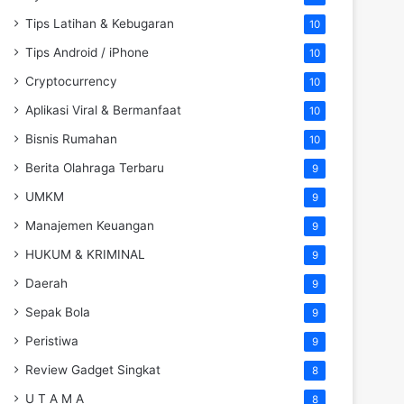
Tips Latihan & Kebugaran
10
Tips Android / iPhone
10
Cryptocurrency
10
Aplikasi Viral & Bermanfaat
10
Bisnis Rumahan
10
Berita Olahraga Terbaru
9
UMKM
9
Manajemen Keuangan
9
HUKUM & KRIMINAL
9
Daerah
9
Sepak Bola
9
Peristiwa
9
Review Gadget Singkat
8
U T A M A
8