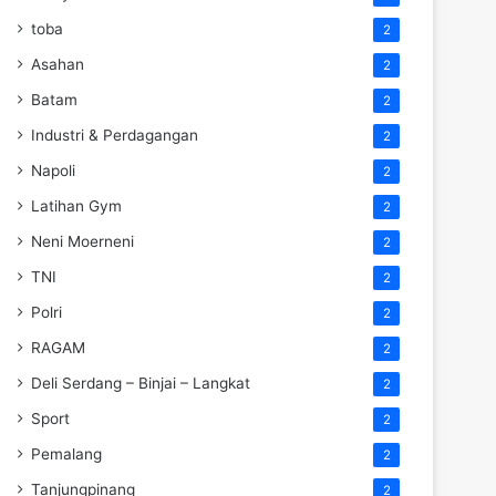
toba
2
Asahan
2
Batam
2
Industri & Perdagangan
2
Napoli
2
Latihan Gym
2
Neni Moerneni
2
TNI
2
Polri
2
RAGAM
2
Deli Serdang – Binjai – Langkat
2
Sport
2
Pemalang
2
Tanjungpinang
2