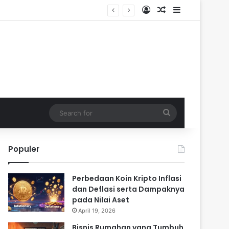
Log In
Random Article
Sidebar
Search
for
Populer
Perbedaan Koin Kripto Inflasi
dan Deflasi serta Dampaknya
pada Nilai Aset
April 19, 2026
Bisnis Rumahan yang Tumbuh