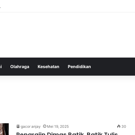
an yang Tumbuh Stabil dan Aman untuk Pendapatan Jangka Panjang
i
Olahraga
Kesehatan
Pendidikan
gacor anjay
Mei 19, 2025
30
Pengrajin Dimas Batik, Batik Tulis