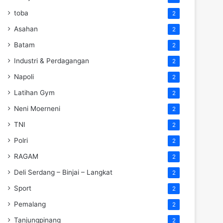
toba
2
Asahan
2
Batam
2
Industri & Perdagangan
2
Napoli
2
Latihan Gym
2
Neni Moerneni
2
TNI
2
Polri
2
RAGAM
2
Deli Serdang – Binjai – Langkat
2
Sport
2
Pemalang
2
Tanjungpinang
2