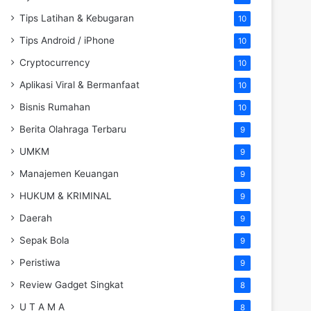
Tips Latihan & Kebugaran
10
Tips Android / iPhone
10
Cryptocurrency
10
Aplikasi Viral & Bermanfaat
10
Bisnis Rumahan
10
Berita Olahraga Terbaru
9
UMKM
9
Manajemen Keuangan
9
HUKUM & KRIMINAL
9
Daerah
9
Sepak Bola
9
Peristiwa
9
Review Gadget Singkat
8
U T A M A
8