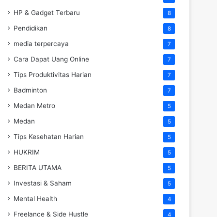
HP & Gadget Terbaru
8
Pendidikan
8
media terpercaya
7
Cara Dapat Uang Online
7
Tips Produktivitas Harian
7
Badminton
7
Medan Metro
5
Medan
5
Tips Kesehatan Harian
5
HUKRIM
5
BERITA UTAMA
5
Investasi & Saham
5
Mental Health
4
Freelance & Side Hustle
4