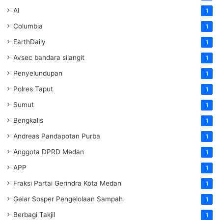
AI
1
Columbia
1
EarthDaily
1
Avsec bandara silangit
1
Penyelundupan
1
Polres Taput
1
Sumut
1
Bengkalis
1
Andreas Pandapotan Purba
1
Anggota DPRD Medan
1
APP
1
Fraksi Partai Gerindra Kota Medan
1
Gelar Sosper Pengelolaan Sampah
1
Berbagi Takjil
1