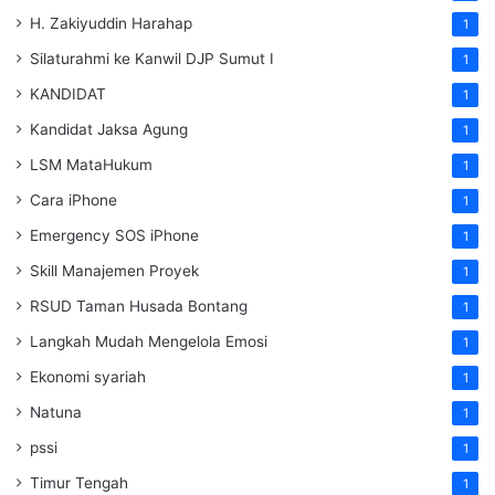
H. Zakiyuddin Harahap
1
Silaturahmi ke Kanwil DJP Sumut I
1
KANDIDAT
1
Kandidat Jaksa Agung
1
LSM MataHukum
1
Cara iPhone
1
Emergency SOS iPhone
1
Skill Manajemen Proyek
1
RSUD Taman Husada Bontang
1
Langkah Mudah Mengelola Emosi
1
Ekonomi syariah
1
Natuna
1
pssi
1
Timur Tengah
1