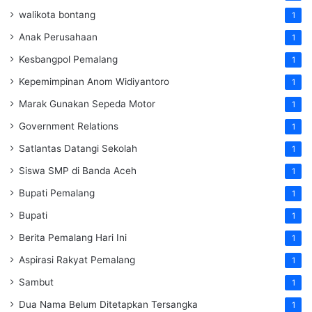
walikota bontang
1
Anak Perusahaan
1
Kesbangpol Pemalang
1
Kepemimpinan Anom Widiyantoro
1
Marak Gunakan Sepeda Motor
1
Government Relations
1
Satlantas Datangi Sekolah
1
Siswa SMP di Banda Aceh
1
Bupati Pemalang
1
Bupati
1
Berita Pemalang Hari Ini
1
Aspirasi Rakyat Pemalang
1
Sambut
1
Dua Nama Belum Ditetapkan Tersangka
1