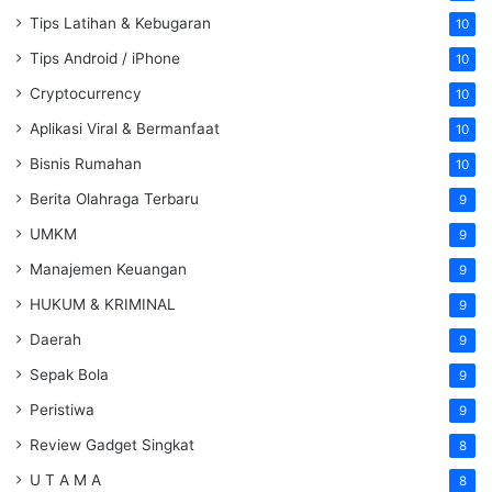
Tips Latihan & Kebugaran
10
Tips Android / iPhone
10
Cryptocurrency
10
Aplikasi Viral & Bermanfaat
10
Bisnis Rumahan
10
Berita Olahraga Terbaru
9
UMKM
9
Manajemen Keuangan
9
HUKUM & KRIMINAL
9
Daerah
9
Sepak Bola
9
Peristiwa
9
Review Gadget Singkat
8
U T A M A
8