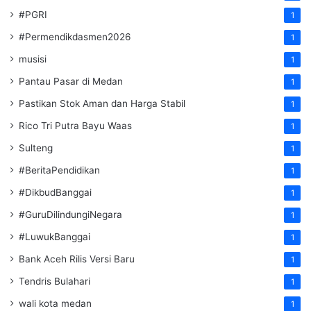
#PGRI
1
#Permendikdasmen2026
1
musisi
1
Pantau Pasar di Medan
1
Pastikan Stok Aman dan Harga Stabil
1
Rico Tri Putra Bayu Waas
1
Sulteng
1
#BeritaPendidikan
1
#DikbudBanggai
1
#GuruDilindungiNegara
1
#LuwukBanggai
1
Bank Aceh Rilis Versi Baru
1
Tendris Bulahari
1
wali kota medan
1