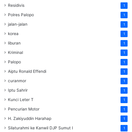
Residivis
1
Polres Palopo
1
jalan-jalan
1
korea
1
liburan
1
Kriminal
1
Palopo
1
Aiptu Ronald Effendi
1
curanmor
1
Iptu Sahrir
1
Kunci Leter T
1
Pencurian Motor
1
H. Zakiyuddin Harahap
1
Silaturahmi ke Kanwil DJP Sumut I
1