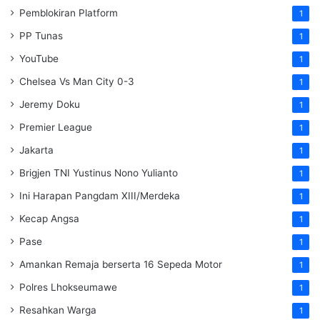
Pemblokiran Platform
1
PP Tunas
1
YouTube
1
Chelsea Vs Man City 0-3
1
Jeremy Doku
1
Premier League
1
Jakarta
1
Brigjen TNI Yustinus Nono Yulianto
1
Ini Harapan Pangdam XIII/Merdeka
1
Kecap Angsa
1
Pase
1
Amankan Remaja berserta 16 Sepeda Motor
1
Polres Lhokseumawe
1
Resahkan Warga
1