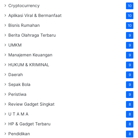
Cryptocurrency
10
Aplikasi Viral & Bermanfaat
10
Bisnis Rumahan
10
Berita Olahraga Terbaru
9
UMKM
9
Manajemen Keuangan
9
HUKUM & KRIMINAL
9
Daerah
9
Sepak Bola
9
Peristiwa
9
Review Gadget Singkat
8
U T A M A
8
HP & Gadget Terbaru
8
Pendidikan
8