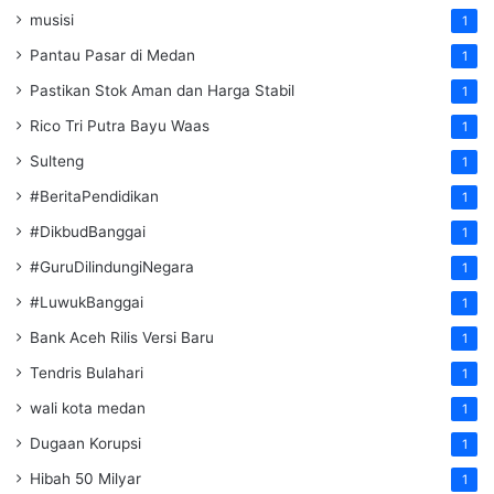
musisi
1
Pantau Pasar di Medan
1
Pastikan Stok Aman dan Harga Stabil
1
Rico Tri Putra Bayu Waas
1
Sulteng
1
#BeritaPendidikan
1
#DikbudBanggai
1
#GuruDilindungiNegara
1
#LuwukBanggai
1
Bank Aceh Rilis Versi Baru
1
Tendris Bulahari
1
wali kota medan
1
Dugaan Korupsi
1
Hibah 50 Milyar
1