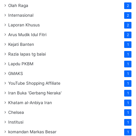
Olah Raga
2
Internasional
2
Laporan Khusus
2
Arus Mudik Idul Fitri
2
Kejati Banten
1
Razia lapas tg balai
1
Lapdu PKBM
1
GMAKS
1
YouTube Shopping Affiliate
1
Iran Buka 'Gerbang Neraka'
1
Khatam al-Anbiya Iran
1
Chelsea
1
Institusi
1
komandan Markas Besar
1