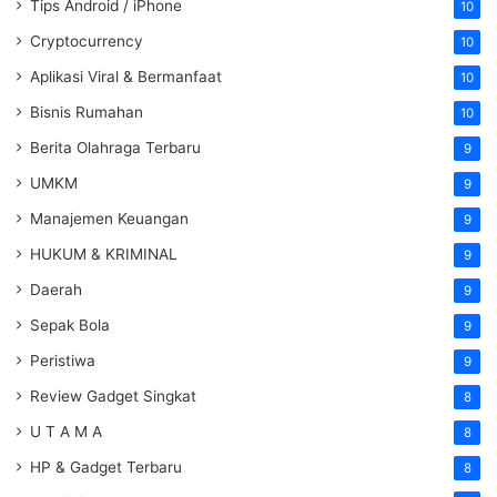
Tips Android / iPhone
10
Cryptocurrency
10
Aplikasi Viral & Bermanfaat
10
Bisnis Rumahan
10
Berita Olahraga Terbaru
9
UMKM
9
Manajemen Keuangan
9
HUKUM & KRIMINAL
9
Daerah
9
Sepak Bola
9
Peristiwa
9
Review Gadget Singkat
8
U T A M A
8
HP & Gadget Terbaru
8