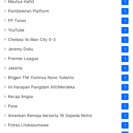
Meutya Hafid
1
Pemblokiran Platform
1
PP Tunas
1
YouTube
1
Chelsea Vs Man City 0-3
1
Jeremy Doku
1
Premier League
1
Jakarta
1
Brigjen TNI Yustinus Nono Yulianto
1
Ini Harapan Pangdam XIII/Merdeka
1
Kecap Angsa
1
Pase
1
Amankan Remaja berserta 16 Sepeda Motor
1
Polres Lhokseumawe
1