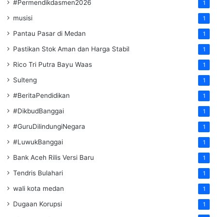
#Permendikdasmen2026
1
musisi
1
Pantau Pasar di Medan
1
Pastikan Stok Aman dan Harga Stabil
1
Rico Tri Putra Bayu Waas
1
Sulteng
1
#BeritaPendidikan
1
#DikbudBanggai
1
#GuruDilindungiNegara
1
#LuwukBanggai
1
Bank Aceh Rilis Versi Baru
1
Tendris Bulahari
1
wali kota medan
1
Dugaan Korupsi
1