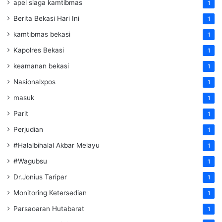
apel siaga kamtibmas
1
Berita Bekasi Hari Ini
1
kamtibmas bekasi
1
Kapolres Bekasi
1
keamanan bekasi
1
Nasionalxpos
1
masuk
1
Parit
1
Perjudian
1
#Halalbihalal Akbar Melayu
1
#Wagubsu
1
Dr.Jonius Taripar
1
Monitoring Ketersedian
1
Parsaoaran Hutabarat
1