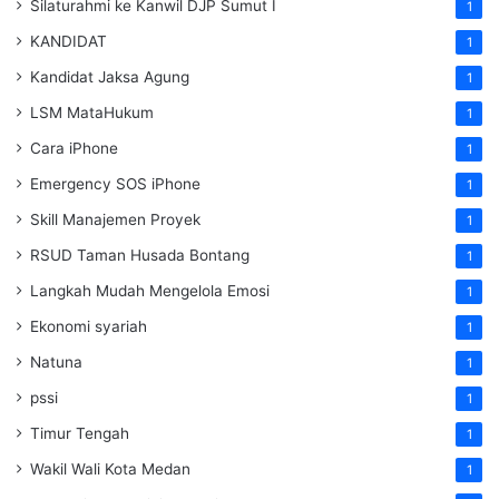
Silaturahmi ke Kanwil DJP Sumut I
1
KANDIDAT
1
Kandidat Jaksa Agung
1
LSM MataHukum
1
Cara iPhone
1
Emergency SOS iPhone
1
Skill Manajemen Proyek
1
RSUD Taman Husada Bontang
1
Langkah Mudah Mengelola Emosi
1
Ekonomi syariah
1
Natuna
1
pssi
1
Timur Tengah
1
Wakil Wali Kota Medan
1