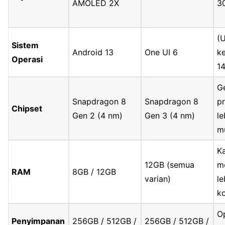
AMOLED 2X
3
(
Sistem
Android 13
One UI 6
k
Operasi
14
G
Snapdragon 8
Snapdragon 8
p
Chipset
Gen 2 (4 nm)
Gen 3 (4 nm)
le
m
K
12GB (semua
m
RAM
8GB / 12GB
varian)
le
k
O
Penyimpanan
256GB / 512GB /
256GB / 512GB /