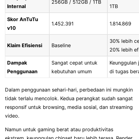
256GB / 512GB / 1TB
Internal
1TB
Skor AnTuTu
1.452.391
1.814.869
v10
30% lebih ce
Klaim Efisiensi
Baseline
20% lebih ef
Dampak
Sangat cepat untuk
Keunggulan j
Penggunaan
kebutuhan umum
di tugas ber
Dalam penggunaan sehari-hari, perbedaan ini mungkin
tidak terlalu mencolok. Kedua perangkat sudah sangat
responsif untuk browsing, media sosial, dan streaming
video.
Namun untuk gaming berat atau produktivitas
ekstrem, keunggulan chipset baru lebih terasa. Render