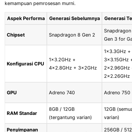
kemampuan pemrosesan murni.
Aspek Performa
Generasi Sebelumnya
Generasi T
Snapdragon
Chipset
Snapdragon 8 Gen 2
Gen 3 for G
1×3.3GHz +
1×3.2GHz +
3×3.15GHz 
Konfigurasi CPU
4×2.8GHz + 3x2GHz
2×2.96GHz 
2×2.26GHz
GPU
Adreno 740
Adreno 750
8GB / 12GB
12GB (semu
RAM Standar
(tergantung varian)
varian)
Penyimpanan
256GB / 512