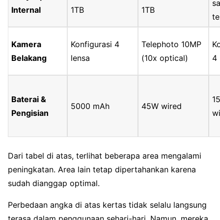
s
Internal
1TB
1TB
te
Kamera
Konfigurasi 4
Telephoto 10MP
Ko
Belakang
lensa
(10x optical)
4 
Baterai &
1
5000 mAh
45W wired
Pengisian
wi
Dari tabel di atas, terlihat beberapa area mengalami
peningkatan. Area lain tetap dipertahankan karena
sudah dianggap optimal.
Perbedaan angka di atas kertas tidak selalu langsung
terasa dalam penggunaan sehari-hari. Namun, mereka