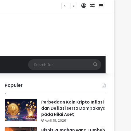
Log In
Random Article
Sidebar
Search
for
Populer
Perbedaan Koin Kripto Inflasi
dan Deflasi serta Dampaknya
pada Nilai Aset
April 19, 2026
Bisnis Rumahan yang Tumbuh