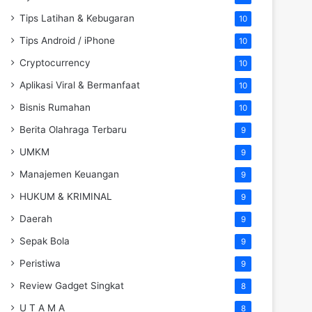
Tips Latihan & Kebugaran
10
Tips Android / iPhone
10
Cryptocurrency
10
Aplikasi Viral & Bermanfaat
10
Bisnis Rumahan
10
Berita Olahraga Terbaru
9
UMKM
9
Manajemen Keuangan
9
HUKUM & KRIMINAL
9
Daerah
9
Sepak Bola
9
Peristiwa
9
Review Gadget Singkat
8
U T A M A
8