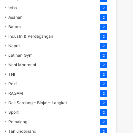
toba
2
Asahan
2
Batam
2
Industri & Perdagangan
2
Napoli
2
Latihan Gym
2
Neni Moerneni
2
TNI
2
Polri
2
RAGAM
2
Deli Serdang – Binjai – Langkat
2
Sport
2
Pemalang
2
Tanjungpinang
2