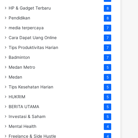
HP & Gadget Terbaru
8
Pendidikan
8
media terpercaya
7
Cara Dapat Uang Online
7
Tips Produktivitas Harian
7
Badminton
7
Medan Metro
5
Medan
5
Tips Kesehatan Harian
5
HUKRIM
5
BERITA UTAMA
5
Investasi & Saham
5
Mental Health
4
Freelance & Side Hustle
4