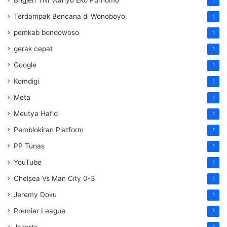
1
Terdampak Bencana di Wonoboyo
1
pemkab bondowoso
1
gerak cepat
1
Google
1
Komdigi
1
Meta
1
Meutya Hafid
1
Pemblokiran Platform
1
PP Tunas
1
YouTube
1
Chelsea Vs Man City 0-3
1
Jeremy Doku
1
Premier League
1
Jakarta