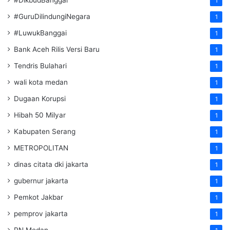
1
#GuruDilindungiNegara
1
#LuwukBanggai
1
Bank Aceh Rilis Versi Baru
1
Tendris Bulahari
1
wali kota medan
1
Dugaan Korupsi
1
Hibah 50 Milyar
1
Kabupaten Serang
1
METROPOLITAN
1
dinas citata dki jakarta
1
gubernur jakarta
1
Pemkot Jakbar
1
pemprov jakarta
1
PN Medan