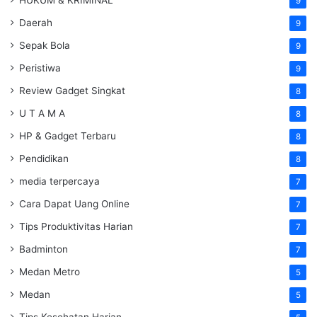
9
Daerah
9
Sepak Bola
9
Peristiwa
9
Review Gadget Singkat
8
U T A M A
8
HP & Gadget Terbaru
8
Pendidikan
8
media terpercaya
7
Cara Dapat Uang Online
7
Tips Produktivitas Harian
7
Badminton
7
Medan Metro
5
Medan
5
Tips Kesehatan Harian