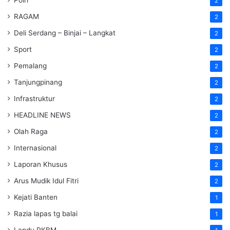
2
RAGAM
2
Deli Serdang – Binjai – Langkat
2
Sport
2
Pemalang
2
Tanjungpinang
2
Infrastruktur
2
HEADLINE NEWS
2
Olah Raga
2
Internasional
2
Laporan Khusus
2
Arus Mudik Idul Fitri
2
Kejati Banten
1
Razia lapas tg balai
1
Lapdu PKBM