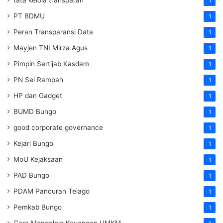
1
PT BDMU
1
Peran Transparansi Data
1
Mayjen TNI Mirza Agus
1
Pimpin Sertijab Kasdam
1
PN Sei Rampah
1
HP dan Gadget
1
BUMD Bungo
1
good corporate governance
1
Kejari Bungo
1
MoU Kejaksaan
1
PAD Bungo
1
PDAM Pancuran Telago
1
Pemkab Bungo
1
Cara Mengelola Keuangan UMKM