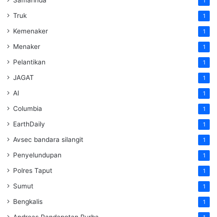
1
Truk
1
Kemenaker
1
Menaker
1
Pelantikan
1
JAGAT
1
AI
1
Columbia
1
EarthDaily
1
Avsec bandara silangit
1
Penyelundupan
1
Polres Taput
1
Sumut
1
Bengkalis
1
Andreas Pandapotan Purba