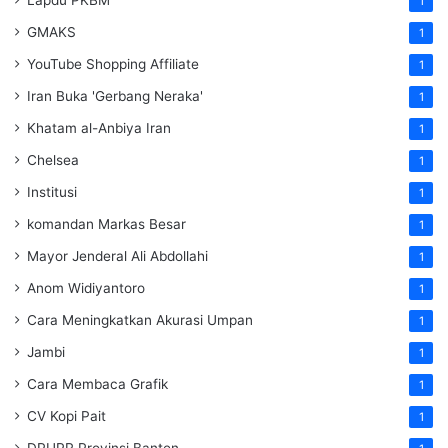
1
GMAKS
1
YouTube Shopping Affiliate
1
Iran Buka 'Gerbang Neraka'
1
Khatam al-Anbiya Iran
1
Chelsea
1
Institusi
1
komandan Markas Besar
1
Mayor Jenderal Ali Abdollahi
1
Anom Widiyantoro
1
Cara Meningkatkan Akurasi Umpan
1
Jambi
1
Cara Membaca Grafik
1
CV Kopi Pait
1
DPUPR Provinsi Banten