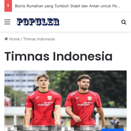
Bisnis Rumahan yang Tumbuh Stabil dan Aman untuk Pendapatan Jangka Panjang
Menu
Se
Home
/
Timnas Indonesia
Timnas Indonesia