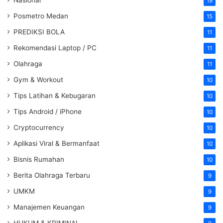
19
Posmetro Medan
15
PREDIKSI BOLA
11
Rekomendasi Laptop / PC
11
Olahraga
11
Gym & Workout
10
Tips Latihan & Kebugaran
10
Tips Android / iPhone
10
Cryptocurrency
10
Aplikasi Viral & Bermanfaat
10
Bisnis Rumahan
10
Berita Olahraga Terbaru
9
UMKM
9
Manajemen Keuangan
9
HUKUM & KRIMINAL