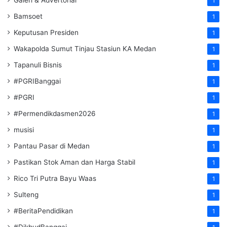
1
Bamsoet
1
Keputusan Presiden
1
Wakapolda Sumut Tinjau Stasiun KA Medan
1
Tapanuli Bisnis
1
#PGRIBanggai
1
#PGRI
1
#Permendikdasmen2026
1
musisi
1
Pantau Pasar di Medan
1
Pastikan Stok Aman dan Harga Stabil
1
Rico Tri Putra Bayu Waas
1
Sulteng
1
#BeritaPendidikan
1
#DikbudBanggai