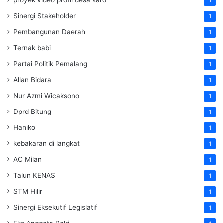
1
Sinergi Stakeholder
1
Pembangunan Daerah
1
Ternak babi
1
Partai Politik Pemalang
1
Allan Bidara
1
Nur Azmi Wicaksono
1
Dprd Bitung
1
Haniko
1
kebakaran di langkat
1
AC Milan
1
Talun KENAS
1
STM Hilir
1
Sinergi Eksekutif Legislatif
1
Eks Anggota Polri