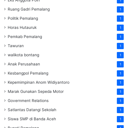
1
Ruang Gadri Pemalang
1
Politik Pemalang
1
Horas Hutauruk
1
Pemkab Pemalang
1
Tawuran
1
walikota bontang
1
Anak Perusahaan
1
Kesbangpol Pemalang
1
Kepemimpinan Anom Widiyantoro
1
Marak Gunakan Sepeda Motor
1
Government Relations
1
Satlantas Datangi Sekolah
1
Siswa SMP di Banda Aceh
1
Bupati Pemalang