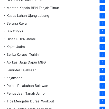
1
Mantan Kepala BPN Tanjab Timur
1
Kasus Lahan Ujung Jabung
1
Serang Raya
1
Bukittinggi
1
Dinas PUPR Jambi
1
Kajati Jatim
1
Berita Korupsi Terkini.
1
Aplikasi Jaga Dapur MBG
1
Jamintel Kejaksaan
1
Kejaksaan
1
Polres Pelabuhan Belawan
1
Pengadaan Tanah Jambi
1
Tips Mengatur Durasi Workout
1
proyek video profil desa karo