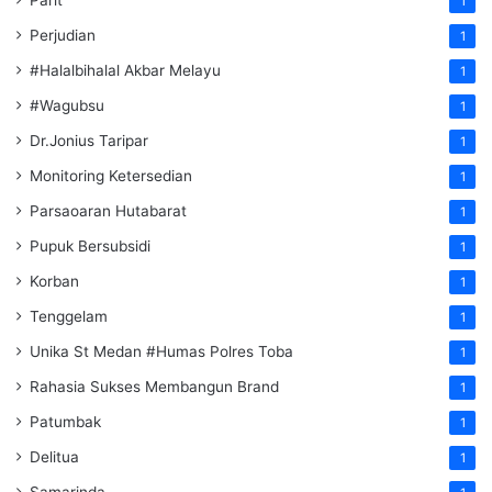
1
Perjudian
1
#Halalbihalal Akbar Melayu
1
#Wagubsu
1
Dr.Jonius Taripar
1
Monitoring Ketersedian
1
Parsaoaran Hutabarat
1
Pupuk Bersubsidi
1
Korban
1
Tenggelam
1
Unika St Medan #Humas Polres Toba
1
Rahasia Sukses Membangun Brand
1
Patumbak
1
Delitua
1
Samarinda