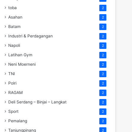
toba
2
Asahan
2
Batam
2
Industri & Perdagangan
2
Napoli
2
Latihan Gym
2
Neni Moerneni
2
TNI
2
Polri
2
RAGAM
2
Deli Serdang – Binjai – Langkat
2
Sport
2
Pemalang
2
Tanjungpinang
2