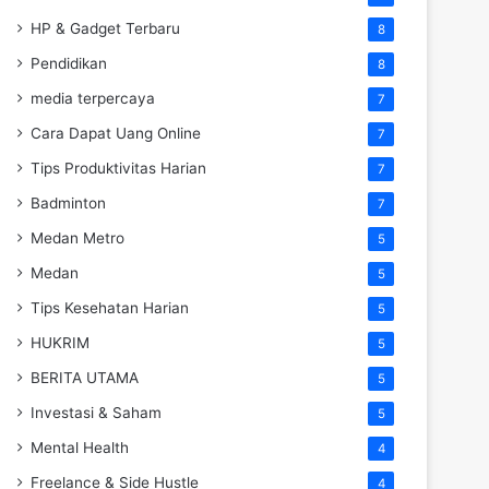
HP & Gadget Terbaru
8
Pendidikan
8
media terpercaya
7
Cara Dapat Uang Online
7
Tips Produktivitas Harian
7
Badminton
7
Medan Metro
5
Medan
5
Tips Kesehatan Harian
5
HUKRIM
5
BERITA UTAMA
5
Investasi & Saham
5
Mental Health
4
Freelance & Side Hustle
4