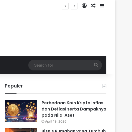
Log In
Random Article
Sidebar
Search
for
Populer
Perbedaan Koin Kripto Inflasi
dan Deflasi serta Dampaknya
pada Nilai Aset
April 19, 2026
Bisnis Rumahan yang Tumbuh