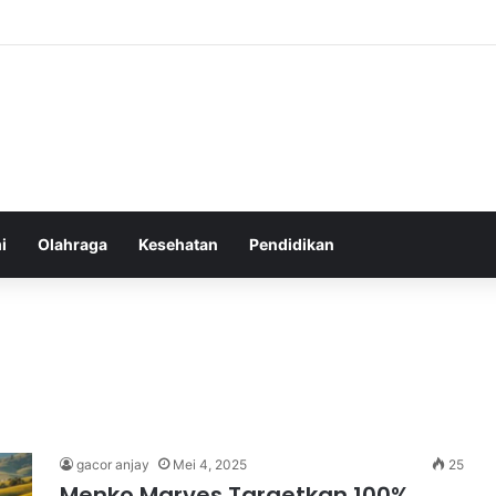
an yang Tumbuh Stabil dan Aman untuk Pendapatan Jangka Panjang
i
Olahraga
Kesehatan
Pendidikan
gacor anjay
Mei 4, 2025
25
Menko Marves Targetkan 100%