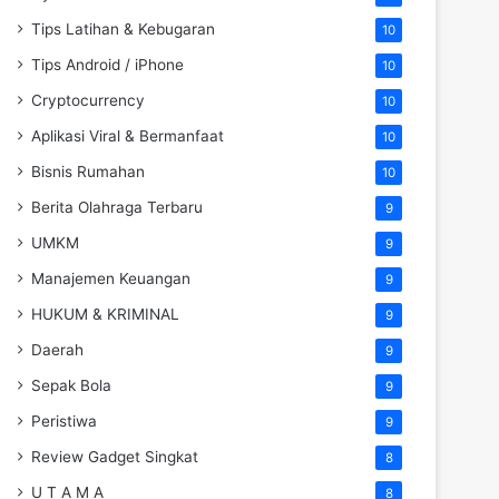
Tips Latihan & Kebugaran
10
Tips Android / iPhone
10
Cryptocurrency
10
Aplikasi Viral & Bermanfaat
10
Bisnis Rumahan
10
Berita Olahraga Terbaru
9
UMKM
9
Manajemen Keuangan
9
HUKUM & KRIMINAL
9
Daerah
9
Sepak Bola
9
Peristiwa
9
Review Gadget Singkat
8
U T A M A
8