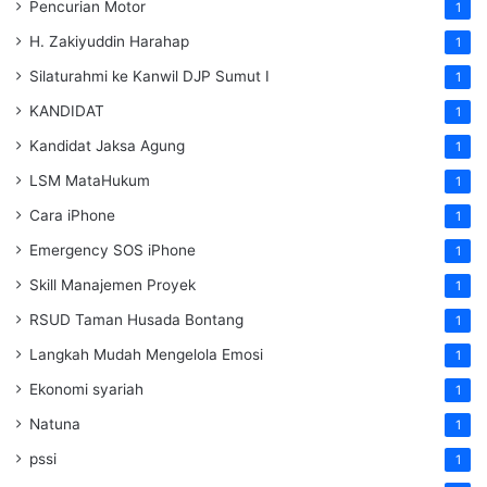
Pencurian Motor
1
H. Zakiyuddin Harahap
1
Silaturahmi ke Kanwil DJP Sumut I
1
KANDIDAT
1
Kandidat Jaksa Agung
1
LSM MataHukum
1
Cara iPhone
1
Emergency SOS iPhone
1
Skill Manajemen Proyek
1
RSUD Taman Husada Bontang
1
Langkah Mudah Mengelola Emosi
1
Ekonomi syariah
1
Natuna
1
pssi
1