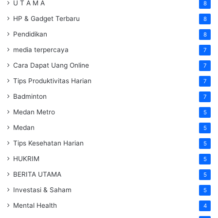
U T A M A
8
HP & Gadget Terbaru
8
Pendidikan
8
media terpercaya
7
Cara Dapat Uang Online
7
Tips Produktivitas Harian
7
Badminton
7
Medan Metro
5
Medan
5
Tips Kesehatan Harian
5
HUKRIM
5
BERITA UTAMA
5
Investasi & Saham
5
Mental Health
4