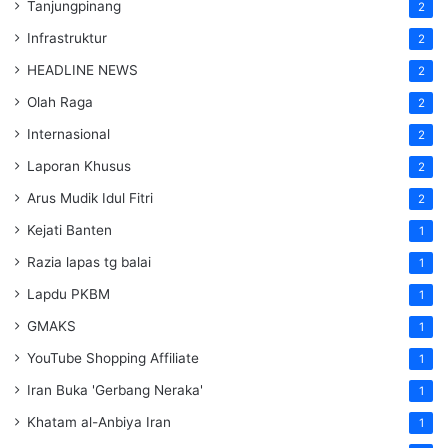
Tanjungpinang
2
Infrastruktur
2
HEADLINE NEWS
2
Olah Raga
2
Internasional
2
Laporan Khusus
2
Arus Mudik Idul Fitri
2
Kejati Banten
1
Razia lapas tg balai
1
Lapdu PKBM
1
GMAKS
1
YouTube Shopping Affiliate
1
Iran Buka 'Gerbang Neraka'
1
Khatam al-Anbiya Iran
1