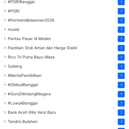
#PGRIBanggai
1
#PGRI
1
#Permendikdasmen2026
1
musisi
1
Pantau Pasar di Medan
1
Pastikan Stok Aman dan Harga Stabil
1
Rico Tri Putra Bayu Waas
1
Sulteng
1
#BeritaPendidikan
1
#DikbudBanggai
1
#GuruDilindungiNegara
1
#LuwukBanggai
1
Bank Aceh Rilis Versi Baru
1
Tendris Bulahari
1