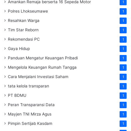
Amankan Remaja berserta 16 Sepeda Motor
1
Polres Lhokseumawe
1
Resahkan Warga
1
Tim Star Reborn
1
Rekomendasi PC
1
Gaya Hidup
1
Panduan Mengatur Keuangan Pribadi
1
Mengelola Keuangan Rumah Tangga
1
Cara Menjalani Investasi Saham
1
tata kelola transparan
1
PT BDMU
1
Peran Transparansi Data
1
Mayjen TNI Mirza Agus
1
Pimpin Sertijab Kasdam
1