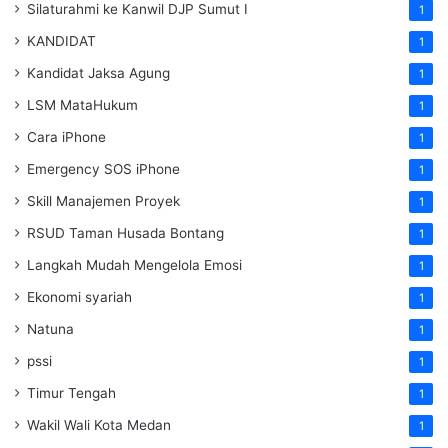
Silaturahmi ke Kanwil DJP Sumut I
1
KANDIDAT
1
Kandidat Jaksa Agung
1
LSM MataHukum
1
Cara iPhone
1
Emergency SOS iPhone
1
Skill Manajemen Proyek
1
RSUD Taman Husada Bontang
1
Langkah Mudah Mengelola Emosi
1
Ekonomi syariah
1
Natuna
1
pssi
1
Timur Tengah
1
Wakil Wali Kota Medan
1