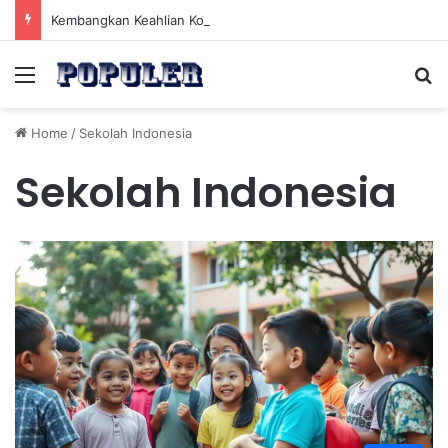
Kembangkan Keahlian Konsultan Keberlanjutan untuk Menghadapi Tantangan Hijau Masa Depan
Menu
Se
Home
/
Sekolah Indonesia
Sekolah Indonesia