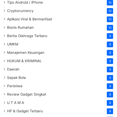
Tips Android / iPhone
10
Cryptocurrency
10
Aplikasi Viral & Bermanfaat
10
Bisnis Rumahan
10
Berita Olahraga Terbaru
9
UMKM
9
Manajemen Keuangan
9
HUKUM & KRIMINAL
9
Daerah
9
Sepak Bola
9
Peristiwa
9
Review Gadget Singkat
8
U T A M A
8
HP & Gadget Terbaru
8