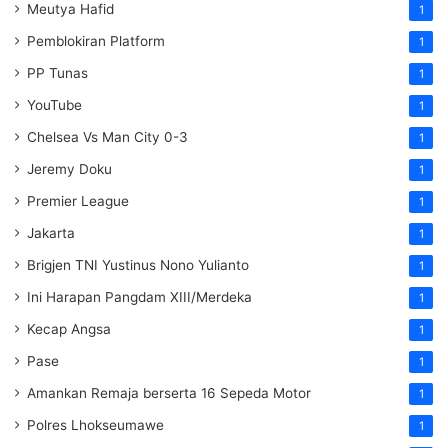
Meutya Hafid
1
Pemblokiran Platform
1
PP Tunas
1
YouTube
1
Chelsea Vs Man City 0-3
1
Jeremy Doku
1
Premier League
1
Jakarta
1
Brigjen TNI Yustinus Nono Yulianto
1
Ini Harapan Pangdam XIII/Merdeka
1
Kecap Angsa
1
Pase
1
Amankan Remaja berserta 16 Sepeda Motor
1
Polres Lhokseumawe
1