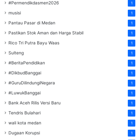
#Permendikdasmen2026
1
musisi
1
Pantau Pasar di Medan
1
Pastikan Stok Aman dan Harga Stabil
1
Rico Tri Putra Bayu Waas
1
Sulteng
1
#BeritaPendidikan
1
#DikbudBanggai
1
#GuruDilindungiNegara
1
#LuwukBanggai
1
Bank Aceh Rilis Versi Baru
1
Tendris Bulahari
1
wali kota medan
1
Dugaan Korupsi
1