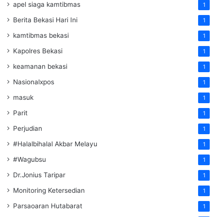
apel siaga kamtibmas
1
Berita Bekasi Hari Ini
1
kamtibmas bekasi
1
Kapolres Bekasi
1
keamanan bekasi
1
Nasionalxpos
1
masuk
1
Parit
1
Perjudian
1
#Halalbihalal Akbar Melayu
1
#Wagubsu
1
Dr.Jonius Taripar
1
Monitoring Ketersedian
1
Parsaoaran Hutabarat
1