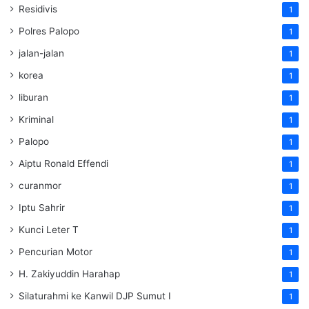
Residivis
1
Polres Palopo
1
jalan-jalan
1
korea
1
liburan
1
Kriminal
1
Palopo
1
Aiptu Ronald Effendi
1
curanmor
1
Iptu Sahrir
1
Kunci Leter T
1
Pencurian Motor
1
H. Zakiyuddin Harahap
1
Silaturahmi ke Kanwil DJP Sumut I
1