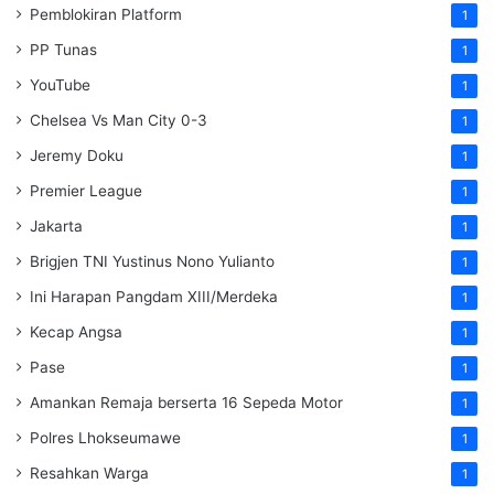
Pemblokiran Platform
1
PP Tunas
1
YouTube
1
Chelsea Vs Man City 0-3
1
Jeremy Doku
1
Premier League
1
Jakarta
1
Brigjen TNI Yustinus Nono Yulianto
1
Ini Harapan Pangdam XIII/Merdeka
1
Kecap Angsa
1
Pase
1
Amankan Remaja berserta 16 Sepeda Motor
1
Polres Lhokseumawe
1
Resahkan Warga
1