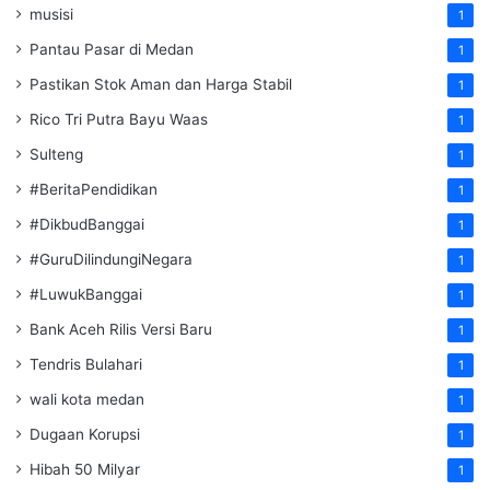
musisi
1
Pantau Pasar di Medan
1
Pastikan Stok Aman dan Harga Stabil
1
Rico Tri Putra Bayu Waas
1
Sulteng
1
#BeritaPendidikan
1
#DikbudBanggai
1
#GuruDilindungiNegara
1
#LuwukBanggai
1
Bank Aceh Rilis Versi Baru
1
Tendris Bulahari
1
wali kota medan
1
Dugaan Korupsi
1
Hibah 50 Milyar
1