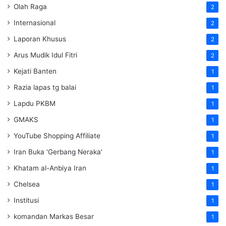
Olah Raga
2
Internasional
2
Laporan Khusus
2
Arus Mudik Idul Fitri
2
Kejati Banten
1
Razia lapas tg balai
1
Lapdu PKBM
1
GMAKS
1
YouTube Shopping Affiliate
1
Iran Buka 'Gerbang Neraka'
1
Khatam al-Anbiya Iran
1
Chelsea
1
Institusi
1
komandan Markas Besar
1