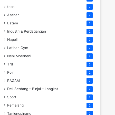
toba
2
Asahan
2
Batam
2
Industri & Perdagangan
2
Napoli
2
Latihan Gym
2
Neni Moerneni
2
TNI
2
Polri
2
RAGAM
2
Deli Serdang – Binjai – Langkat
2
Sport
2
Pemalang
2
Tanjungpinang
2