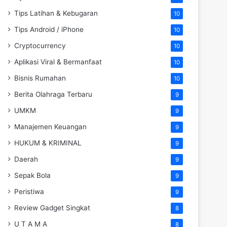
Tips Latihan & Kebugaran
10
Tips Android / iPhone
10
Cryptocurrency
10
Aplikasi Viral & Bermanfaat
10
Bisnis Rumahan
10
Berita Olahraga Terbaru
9
UMKM
9
Manajemen Keuangan
9
HUKUM & KRIMINAL
9
Daerah
9
Sepak Bola
9
Peristiwa
9
Review Gadget Singkat
8
U T A M A
8