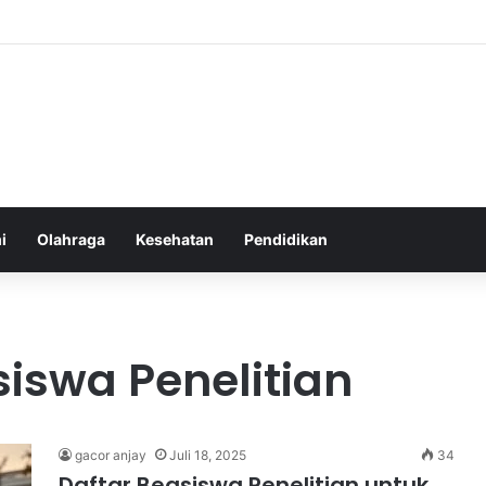
an yang Tumbuh Stabil dan Aman untuk Pendapatan Jangka Panjang
i
Olahraga
Kesehatan
Pendidikan
iswa Penelitian
gacor anjay
Juli 18, 2025
34
Daftar Beasiswa Penelitian untuk