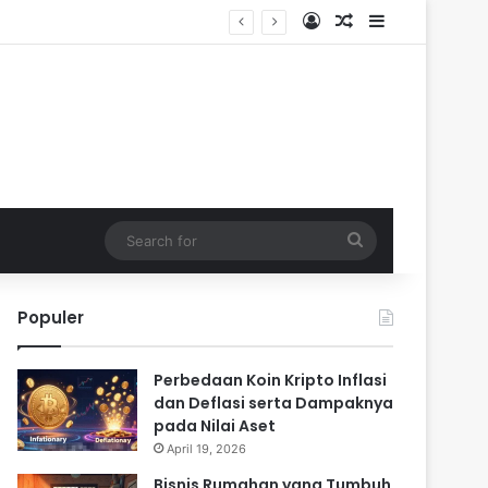
Log In
Random Article
Sidebar
Search
for
Populer
Perbedaan Koin Kripto Inflasi
dan Deflasi serta Dampaknya
pada Nilai Aset
April 19, 2026
Bisnis Rumahan yang Tumbuh