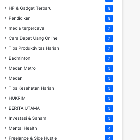
HP & Gadget Terbaru
8
Pendidikan
8
media terpercaya
7
Cara Dapat Uang Online
7
Tips Produktivitas Harian
7
Badminton
7
Medan Metro
5
Medan
5
Tips Kesehatan Harian
5
HUKRIM
5
BERITA UTAMA
5
Investasi & Saham
5
Mental Health
4
Freelance & Side Hustle
4