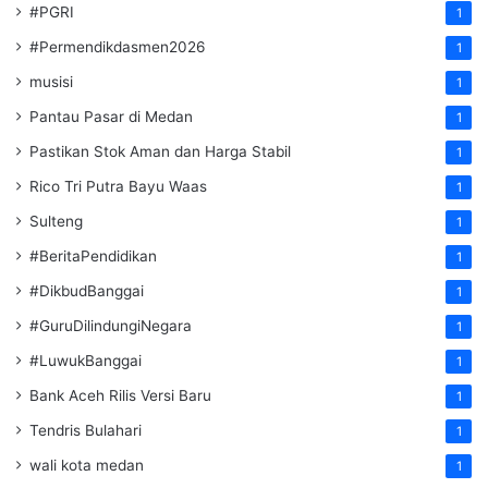
#PGRI
1
#Permendikdasmen2026
1
musisi
1
Pantau Pasar di Medan
1
Pastikan Stok Aman dan Harga Stabil
1
Rico Tri Putra Bayu Waas
1
Sulteng
1
#BeritaPendidikan
1
#DikbudBanggai
1
#GuruDilindungiNegara
1
#LuwukBanggai
1
Bank Aceh Rilis Versi Baru
1
Tendris Bulahari
1
wali kota medan
1