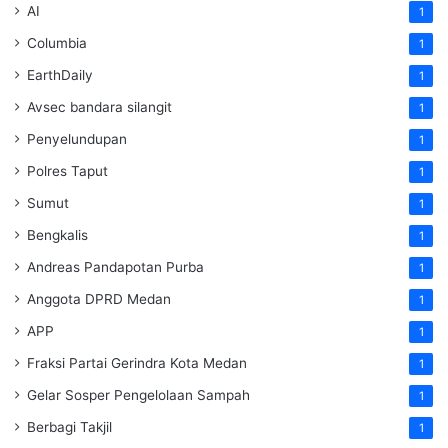
AI
1
Columbia
1
EarthDaily
1
Avsec bandara silangit
1
Penyelundupan
1
Polres Taput
1
Sumut
1
Bengkalis
1
Andreas Pandapotan Purba
1
Anggota DPRD Medan
1
APP
1
Fraksi Partai Gerindra Kota Medan
1
Gelar Sosper Pengelolaan Sampah
1
Berbagi Takjil
1