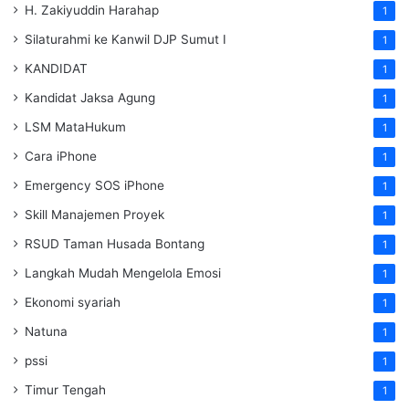
H. Zakiyuddin Harahap
1
Silaturahmi ke Kanwil DJP Sumut I
1
KANDIDAT
1
Kandidat Jaksa Agung
1
LSM MataHukum
1
Cara iPhone
1
Emergency SOS iPhone
1
Skill Manajemen Proyek
1
RSUD Taman Husada Bontang
1
Langkah Mudah Mengelola Emosi
1
Ekonomi syariah
1
Natuna
1
pssi
1
Timur Tengah
1