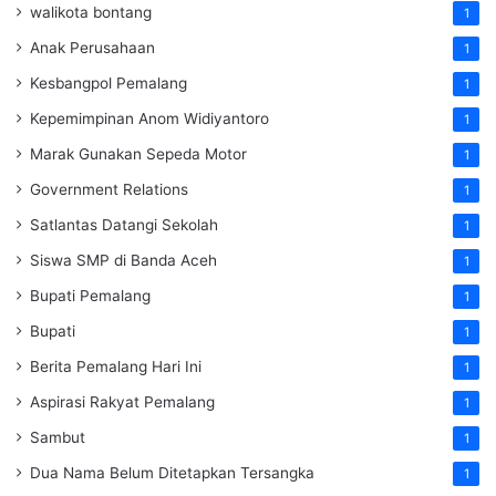
walikota bontang
1
Anak Perusahaan
1
Kesbangpol Pemalang
1
Kepemimpinan Anom Widiyantoro
1
Marak Gunakan Sepeda Motor
1
Government Relations
1
Satlantas Datangi Sekolah
1
Siswa SMP di Banda Aceh
1
Bupati Pemalang
1
Bupati
1
Berita Pemalang Hari Ini
1
Aspirasi Rakyat Pemalang
1
Sambut
1
Dua Nama Belum Ditetapkan Tersangka
1