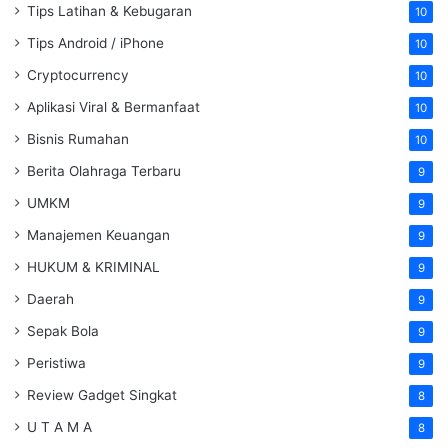
Tips Latihan & Kebugaran
10
Tips Android / iPhone
10
Cryptocurrency
10
Aplikasi Viral & Bermanfaat
10
Bisnis Rumahan
10
Berita Olahraga Terbaru
9
UMKM
9
Manajemen Keuangan
9
HUKUM & KRIMINAL
9
Daerah
9
Sepak Bola
9
Peristiwa
9
Review Gadget Singkat
8
U T A M A
8