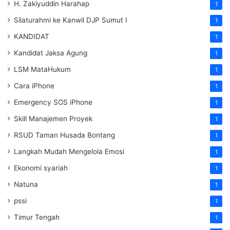
H. Zakiyuddin Harahap
1
Silaturahmi ke Kanwil DJP Sumut I
1
KANDIDAT
1
Kandidat Jaksa Agung
1
LSM MataHukum
1
Cara iPhone
1
Emergency SOS iPhone
1
Skill Manajemen Proyek
1
RSUD Taman Husada Bontang
1
Langkah Mudah Mengelola Emosi
1
Ekonomi syariah
1
Natuna
1
pssi
1
Timur Tengah
1