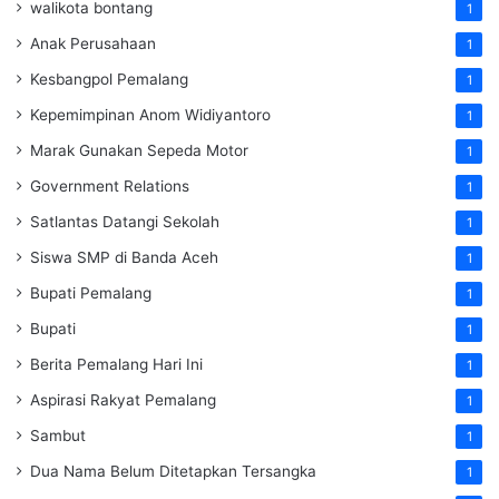
walikota bontang
1
Anak Perusahaan
1
Kesbangpol Pemalang
1
Kepemimpinan Anom Widiyantoro
1
Marak Gunakan Sepeda Motor
1
Government Relations
1
Satlantas Datangi Sekolah
1
Siswa SMP di Banda Aceh
1
Bupati Pemalang
1
Bupati
1
Berita Pemalang Hari Ini
1
Aspirasi Rakyat Pemalang
1
Sambut
1
Dua Nama Belum Ditetapkan Tersangka
1