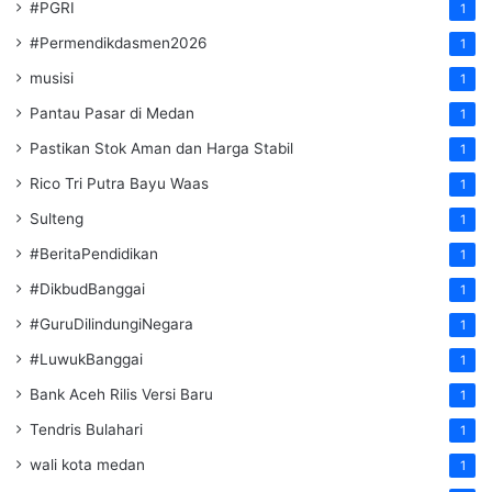
#PGRI
1
#Permendikdasmen2026
1
musisi
1
Pantau Pasar di Medan
1
Pastikan Stok Aman dan Harga Stabil
1
Rico Tri Putra Bayu Waas
1
Sulteng
1
#BeritaPendidikan
1
#DikbudBanggai
1
#GuruDilindungiNegara
1
#LuwukBanggai
1
Bank Aceh Rilis Versi Baru
1
Tendris Bulahari
1
wali kota medan
1