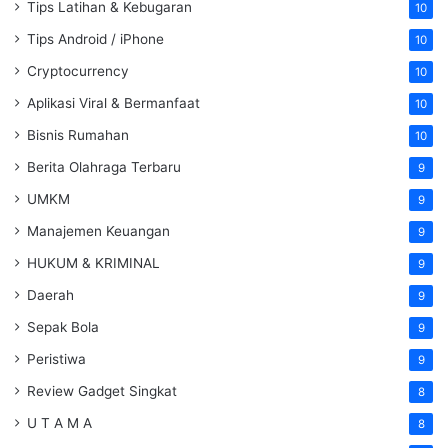
Tips Latihan & Kebugaran
10
Tips Android / iPhone
10
Cryptocurrency
10
Aplikasi Viral & Bermanfaat
10
Bisnis Rumahan
10
Berita Olahraga Terbaru
9
UMKM
9
Manajemen Keuangan
9
HUKUM & KRIMINAL
9
Daerah
9
Sepak Bola
9
Peristiwa
9
Review Gadget Singkat
8
U T A M A
8