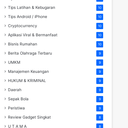
Tips Latihan & Kebugaran
10
Tips Android / iPhone
10
Cryptocurrency
10
Aplikasi Viral & Bermanfaat
10
Bisnis Rumahan
10
Berita Olahraga Terbaru
9
UMKM
9
Manajemen Keuangan
9
HUKUM & KRIMINAL
9
Daerah
9
Sepak Bola
9
Peristiwa
9
Review Gadget Singkat
8
U T A M A
8