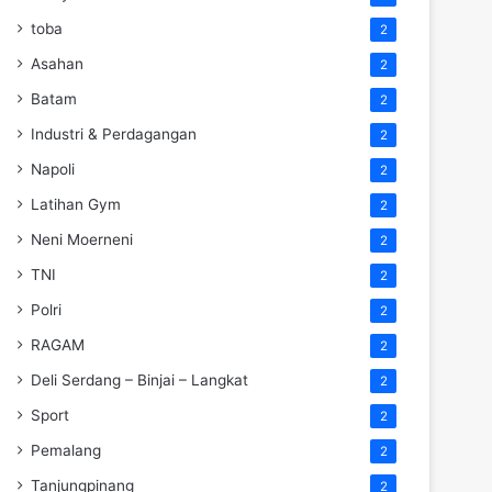
toba
2
Asahan
2
Batam
2
Industri & Perdagangan
2
Napoli
2
Latihan Gym
2
Neni Moerneni
2
TNI
2
Polri
2
RAGAM
2
Deli Serdang – Binjai – Langkat
2
Sport
2
Pemalang
2
Tanjungpinang
2