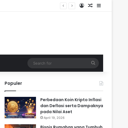
Log In
Random Article
Sidebar
Search
for
Populer
Perbedaan Koin Kripto Inflasi
dan Deflasi serta Dampaknya
pada Nilai Aset
April 19, 2026
Bisnis Rumahan yang Tumbuh