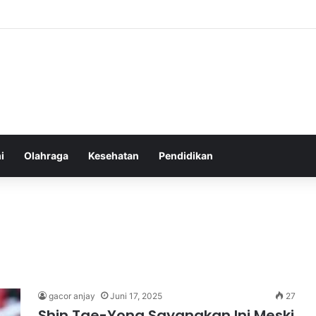
an yang Tumbuh Stabil dan Aman untuk Pendapatan Jangka Panjang
i
Olahraga
Kesehatan
Pendidikan
gacor anjay
Juni 17, 2025
27
Shin Tae-Yong Sayangkan Ini Meski