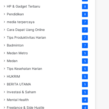
HP & Gadget Terbaru
8
Pendidikan
8
media terpercaya
7
Cara Dapat Uang Online
7
Tips Produktivitas Harian
7
Badminton
7
Medan Metro
5
Medan
5
Tips Kesehatan Harian
5
HUKRIM
5
BERITA UTAMA
5
Investasi & Saham
5
Mental Health
4
Freelance & Side Hustle
4