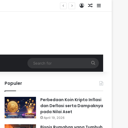
Log In
Random Article
Sidebar
Search
for
Populer
Perbedaan Koin Kripto Inflasi
dan Deflasi serta Dampaknya
pada Nilai Aset
April 19, 2026
Bisnis Rumahan yang Tumbuh