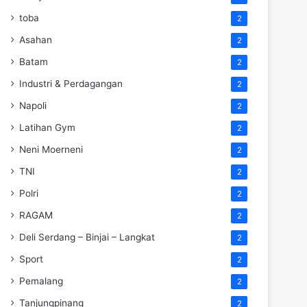
toba
2
Asahan
2
Batam
2
Industri & Perdagangan
2
Napoli
2
Latihan Gym
2
Neni Moerneni
2
TNI
2
Polri
2
RAGAM
2
Deli Serdang – Binjai – Langkat
2
Sport
2
Pemalang
2
Tanjungpinang
2