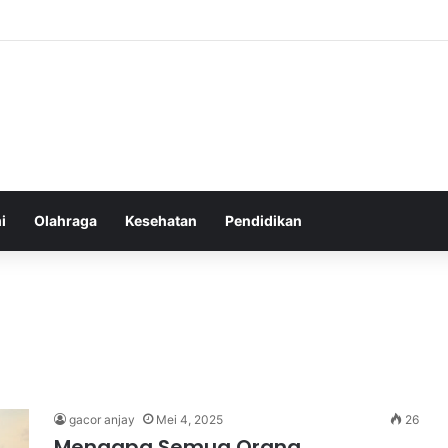
an yang Tumbuh Stabil dan Aman untuk Pendapatan Jangka Panjang
i
Olahraga
Kesehatan
Pendidikan
gacor anjay
Mei 4, 2025
26
Mengapa Semua Orang