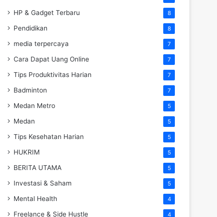
HP & Gadget Terbaru
8
Pendidikan
8
media terpercaya
7
Cara Dapat Uang Online
7
Tips Produktivitas Harian
7
Badminton
7
Medan Metro
5
Medan
5
Tips Kesehatan Harian
5
HUKRIM
5
BERITA UTAMA
5
Investasi & Saham
5
Mental Health
4
Freelance & Side Hustle
4