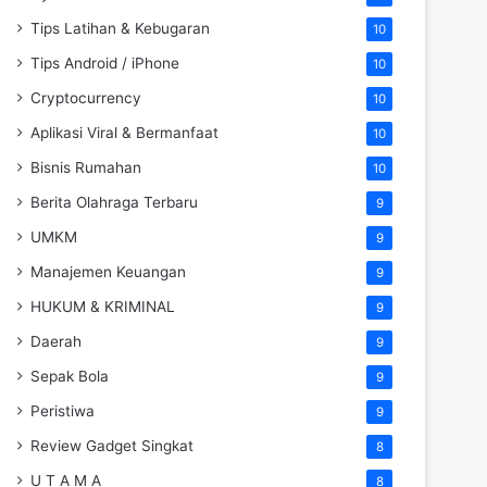
Tips Latihan & Kebugaran
10
Tips Android / iPhone
10
Cryptocurrency
10
Aplikasi Viral & Bermanfaat
10
Bisnis Rumahan
10
Berita Olahraga Terbaru
9
UMKM
9
Manajemen Keuangan
9
HUKUM & KRIMINAL
9
Daerah
9
Sepak Bola
9
Peristiwa
9
Review Gadget Singkat
8
U T A M A
8