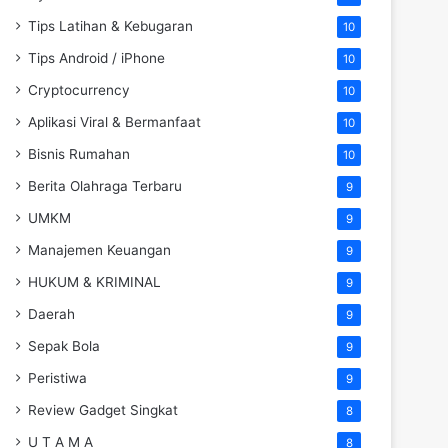
Tips Latihan & Kebugaran
10
Tips Android / iPhone
10
Cryptocurrency
10
Aplikasi Viral & Bermanfaat
10
Bisnis Rumahan
10
Berita Olahraga Terbaru
9
UMKM
9
Manajemen Keuangan
9
HUKUM & KRIMINAL
9
Daerah
9
Sepak Bola
9
Peristiwa
9
Review Gadget Singkat
8
U T A M A
8