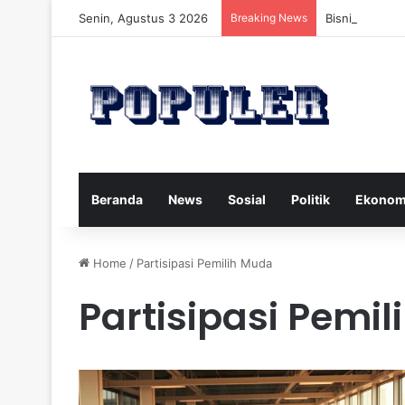
Senin, Agustus 3 2026
Breaking News
Bisnis Rumah
Beranda
News
Sosial
Politik
Ekonom
Home
/
Partisipasi Pemilih Muda
Partisipasi Pemi