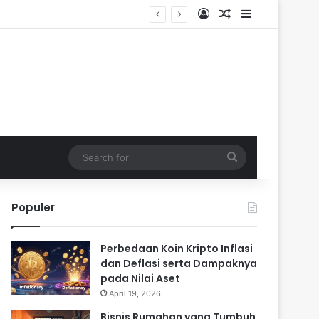
Log In
Random Article
Sidebar
Search
for
Populer
Perbedaan Koin Kripto Inflasi
dan Deflasi serta Dampaknya
pada Nilai Aset
April 19, 2026
Bisnis Rumahan yang Tumbuh