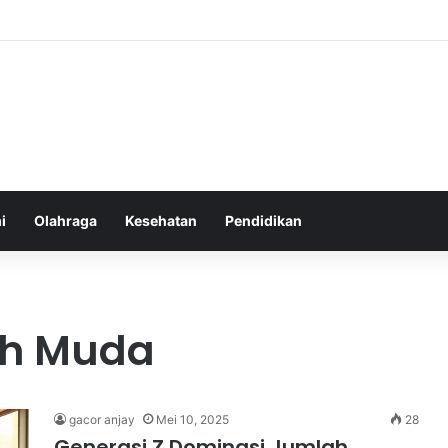
an yang Tumbuh Stabil dan Aman untuk Pendapatan Jangka Panjang
i
Olahraga
Kesehatan
Pendidikan
lih Muda
gacor anjay
Mei 10, 2025
28
Generasi Z Dominasi Jumlah