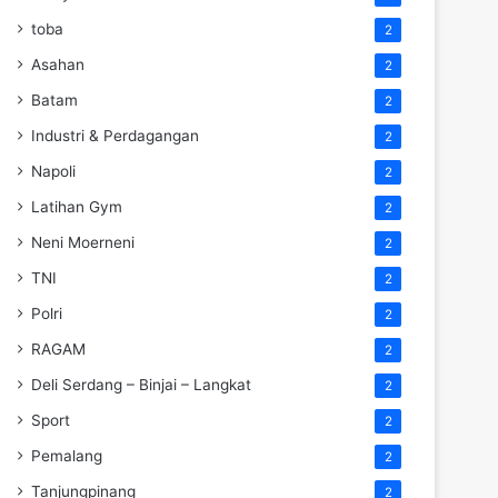
toba
2
Asahan
2
Batam
2
Industri & Perdagangan
2
Napoli
2
Latihan Gym
2
Neni Moerneni
2
TNI
2
Polri
2
RAGAM
2
Deli Serdang – Binjai – Langkat
2
Sport
2
Pemalang
2
Tanjungpinang
2