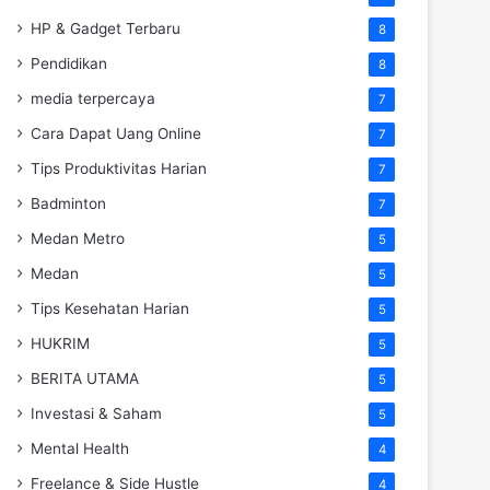
HP & Gadget Terbaru
8
Pendidikan
8
media terpercaya
7
Cara Dapat Uang Online
7
Tips Produktivitas Harian
7
Badminton
7
Medan Metro
5
Medan
5
Tips Kesehatan Harian
5
HUKRIM
5
BERITA UTAMA
5
Investasi & Saham
5
Mental Health
4
Freelance & Side Hustle
4