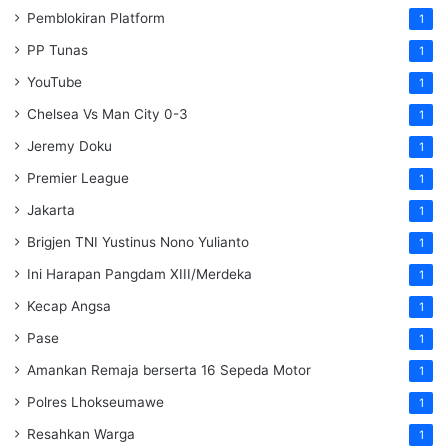
Pemblokiran Platform
1
PP Tunas
1
YouTube
1
Chelsea Vs Man City 0-3
1
Jeremy Doku
1
Premier League
1
Jakarta
1
Brigjen TNI Yustinus Nono Yulianto
1
Ini Harapan Pangdam XIII/Merdeka
1
Kecap Angsa
1
Pase
1
Amankan Remaja berserta 16 Sepeda Motor
1
Polres Lhokseumawe
1
Resahkan Warga
1