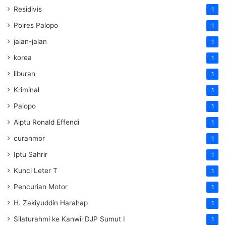
Residivis
1
Polres Palopo
1
jalan-jalan
1
korea
1
liburan
1
Kriminal
1
Palopo
1
Aiptu Ronald Effendi
1
curanmor
1
Iptu Sahrir
1
Kunci Leter T
1
Pencurian Motor
1
H. Zakiyuddin Harahap
1
Silaturahmi ke Kanwil DJP Sumut I
1