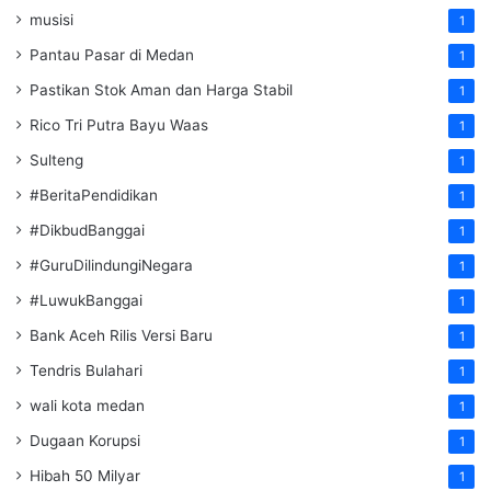
musisi
1
Pantau Pasar di Medan
1
Pastikan Stok Aman dan Harga Stabil
1
Rico Tri Putra Bayu Waas
1
Sulteng
1
#BeritaPendidikan
1
#DikbudBanggai
1
#GuruDilindungiNegara
1
#LuwukBanggai
1
Bank Aceh Rilis Versi Baru
1
Tendris Bulahari
1
wali kota medan
1
Dugaan Korupsi
1
Hibah 50 Milyar
1