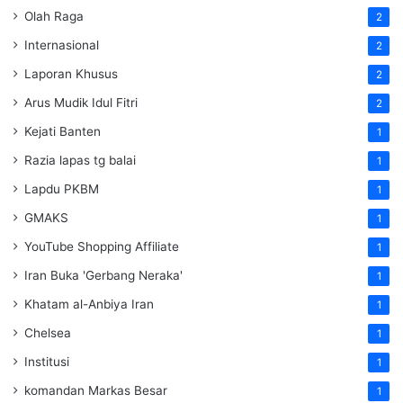
Olah Raga
2
Internasional
2
Laporan Khusus
2
Arus Mudik Idul Fitri
2
Kejati Banten
1
Razia lapas tg balai
1
Lapdu PKBM
1
GMAKS
1
YouTube Shopping Affiliate
1
Iran Buka 'Gerbang Neraka'
1
Khatam al-Anbiya Iran
1
Chelsea
1
Institusi
1
komandan Markas Besar
1