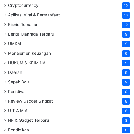
Cryptocurrency
10
Aplikasi Viral & Bermanfaat
10
Bisnis Rumahan
10
Berita Olahraga Terbaru
9
UMKM
9
Manajemen Keuangan
9
HUKUM & KRIMINAL
9
Daerah
9
Sepak Bola
9
Peristiwa
9
Review Gadget Singkat
8
U T A M A
8
HP & Gadget Terbaru
8
Pendidikan
8