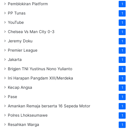
Pemblokiran Platform
1
PP Tunas
1
YouTube
1
Chelsea Vs Man City 0-3
1
Jeremy Doku
1
Premier League
1
Jakarta
1
Brigjen TNI Yustinus Nono Yulianto
1
Ini Harapan Pangdam XIII/Merdeka
1
Kecap Angsa
1
Pase
1
Amankan Remaja berserta 16 Sepeda Motor
1
Polres Lhokseumawe
1
Resahkan Warga
1