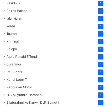
Residivis
1
Polres Palopo
1
jalan-jalan
1
korea
1
liburan
1
Kriminal
1
Palopo
1
Aiptu Ronald Effendi
1
curanmor
1
Iptu Sahrir
1
Kunci Leter T
1
Pencurian Motor
1
H. Zakiyuddin Harahap
1
Silaturahmi ke Kanwil DJP Sumut I
1