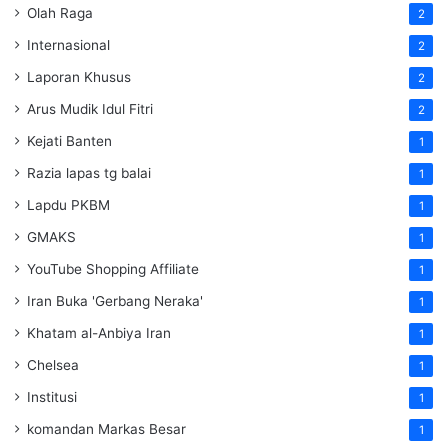
Olah Raga
2
Internasional
2
Laporan Khusus
2
Arus Mudik Idul Fitri
2
Kejati Banten
1
Razia lapas tg balai
1
Lapdu PKBM
1
GMAKS
1
YouTube Shopping Affiliate
1
Iran Buka 'Gerbang Neraka'
1
Khatam al-Anbiya Iran
1
Chelsea
1
Institusi
1
komandan Markas Besar
1