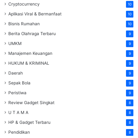
Cryptocurrency
10
Aplikasi Viral & Bermanfaat
10
Bisnis Rumahan
10
Berita Olahraga Terbaru
9
UMKM
9
Manajemen Keuangan
9
HUKUM & KRIMINAL
9
Daerah
9
Sepak Bola
9
Peristiwa
9
Review Gadget Singkat
8
U T A M A
8
HP & Gadget Terbaru
8
Pendidikan
8