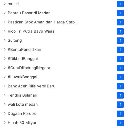
musisi
1
Pantau Pasar di Medan
1
Pastikan Stok Aman dan Harga Stabil
1
Rico Tri Putra Bayu Waas
1
Sulteng
1
#BeritaPendidikan
1
#DikbudBanggai
1
#GuruDilindungiNegara
1
#LuwukBanggai
1
Bank Aceh Rilis Versi Baru
1
Tendris Bulahari
1
wali kota medan
1
Dugaan Korupsi
1
Hibah 50 Milyar
1