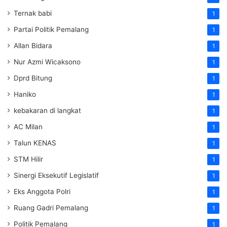
Ternak babi
1
Partai Politik Pemalang
1
Allan Bidara
1
Nur Azmi Wicaksono
1
Dprd Bitung
1
Haniko
1
kebakaran di langkat
1
AC Milan
1
Talun KENAS
1
STM Hilir
1
Sinergi Eksekutif Legislatif
1
Eks Anggota Polri
1
Ruang Gadri Pemalang
1
Politik Pemalang
1