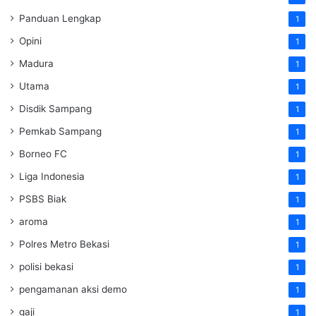
Panduan Lengkap
1
Opini
1
Madura
1
Utama
1
Disdik Sampang
1
Pemkab Sampang
1
Borneo FC
1
Liga Indonesia
1
PSBS Biak
1
aroma
1
Polres Metro Bekasi
1
polisi bekasi
1
pengamanan aksi demo
1
gaji
1