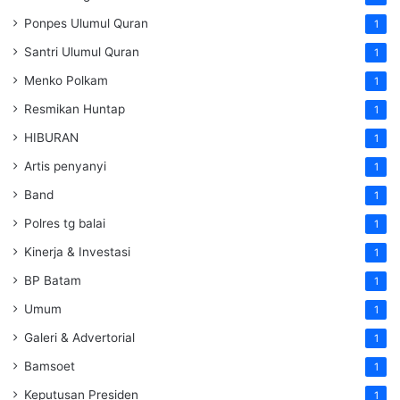
Ponpes Ulumul Quran
1
Santri Ulumul Quran
1
Menko Polkam
1
Resmikan Huntap
1
HIBURAN
1
Artis penyanyi
1
Band
1
Polres tg balai
1
Kinerja & Investasi
1
BP Batam
1
Umum
1
Galeri & Advertorial
1
Bamsoet
1
Keputusan Presiden
1