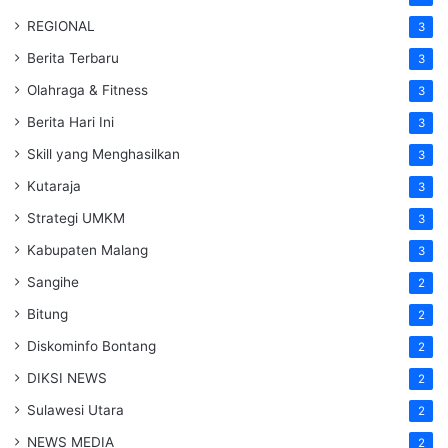
REGIONAL
3
Berita Terbaru
3
Olahraga & Fitness
3
Berita Hari Ini
3
Skill yang Menghasilkan
3
Kutaraja
3
Strategi UMKM
3
Kabupaten Malang
3
Sangihe
2
Bitung
2
Diskominfo Bontang
2
DIKSI NEWS
2
Sulawesi Utara
2
NEWS MEDIA
2