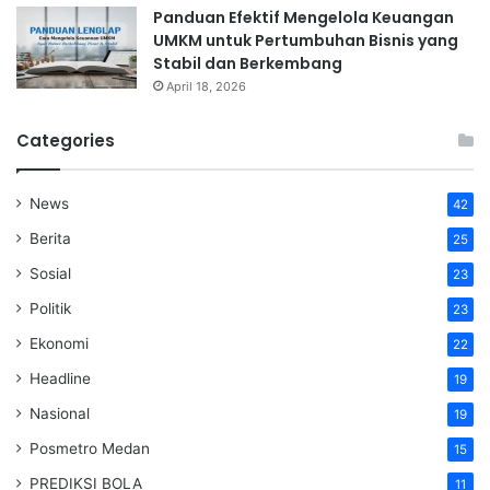
Panduan Efektif Mengelola Keuangan
UMKM untuk Pertumbuhan Bisnis yang
Stabil dan Berkembang
April 18, 2026
Categories
News
42
Berita
25
Sosial
23
Politik
23
Ekonomi
22
Headline
19
Nasional
19
Posmetro Medan
15
PREDIKSI BOLA
11