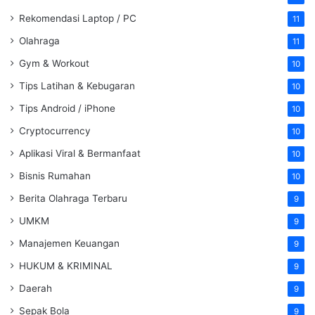
Rekomendasi Laptop / PC
11
Olahraga
11
Gym & Workout
10
Tips Latihan & Kebugaran
10
Tips Android / iPhone
10
Cryptocurrency
10
Aplikasi Viral & Bermanfaat
10
Bisnis Rumahan
10
Berita Olahraga Terbaru
9
UMKM
9
Manajemen Keuangan
9
HUKUM & KRIMINAL
9
Daerah
9
Sepak Bola
9