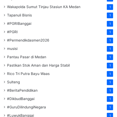
Wakapolda Sumut Tinjau Stasiun KA Medan
1
Tapanuli Bisnis
1
#PGRIBanggai
1
#PGRI
1
#Permendikdasmen2026
1
musisi
1
Pantau Pasar di Medan
1
Pastikan Stok Aman dan Harga Stabil
1
Rico Tri Putra Bayu Waas
1
Sulteng
1
#BeritaPendidikan
1
#DikbudBanggai
1
#GuruDilindungiNegara
1
#LuwukBanggai
1