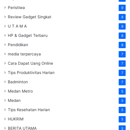
Peristiwa
9
Review Gadget Singkat
8
U T A M A
8
HP & Gadget Terbaru
8
Pendidikan
8
media terpercaya
7
Cara Dapat Uang Online
7
Tips Produktivitas Harian
7
Badminton
7
Medan Metro
5
Medan
5
Tips Kesehatan Harian
5
HUKRIM
5
BERITA UTAMA
5