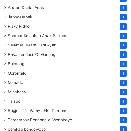
Aturan Digital Anak
1
Jabodetabek
1
Rizky Ridho
1
Sambut Kelahiran Anak Pertama
1
Selamat! Resmi Jadi Ayah
1
Rekomendasi PC Gaming
1
Bolmong
1
Gorontalo
1
Manado
1
Minahasa
1
Talaud
1
Brigjen TNI Wahyu Eko Purnomo
1
Terdampak Bencana di Wonoboyo
1
pemkab bondowoso
1