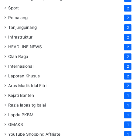
Sport
2
Pemalang
2
Tanjungpinang
2
Infrastruktur
2
HEADLINE NEWS
2
Olah Raga
2
Internasional
2
Laporan Khusus
2
Arus Mudik Idul Fitri
2
Kejati Banten
1
Razia lapas tg balai
1
Lapdu PKBM
1
GMAKS
1
YouTube Shopping Affiliate
1