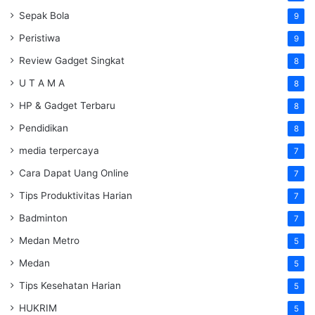
Sepak Bola
9
Peristiwa
9
Review Gadget Singkat
8
U T A M A
8
HP & Gadget Terbaru
8
Pendidikan
8
media terpercaya
7
Cara Dapat Uang Online
7
Tips Produktivitas Harian
7
Badminton
7
Medan Metro
5
Medan
5
Tips Kesehatan Harian
5
HUKRIM
5