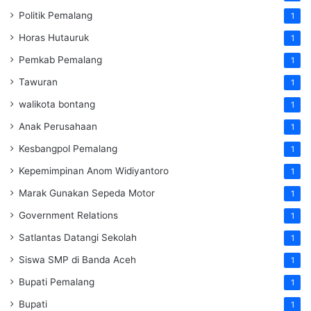
Politik Pemalang
1
Horas Hutauruk
1
Pemkab Pemalang
1
Tawuran
1
walikota bontang
1
Anak Perusahaan
1
Kesbangpol Pemalang
1
Kepemimpinan Anom Widiyantoro
1
Marak Gunakan Sepeda Motor
1
Government Relations
1
Satlantas Datangi Sekolah
1
Siswa SMP di Banda Aceh
1
Bupati Pemalang
1
Bupati
1