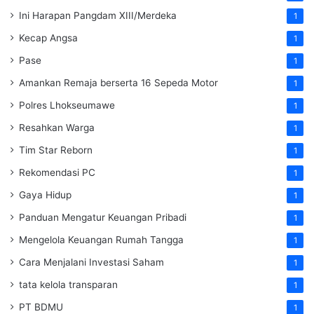
Ini Harapan Pangdam XIII/Merdeka
1
Kecap Angsa
1
Pase
1
Amankan Remaja berserta 16 Sepeda Motor
1
Polres Lhokseumawe
1
Resahkan Warga
1
Tim Star Reborn
1
Rekomendasi PC
1
Gaya Hidup
1
Panduan Mengatur Keuangan Pribadi
1
Mengelola Keuangan Rumah Tangga
1
Cara Menjalani Investasi Saham
1
tata kelola transparan
1
PT BDMU
1