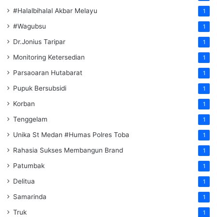
#Halalbihalal Akbar Melayu
1
#Wagubsu
1
Dr.Jonius Taripar
1
Monitoring Ketersedian
1
Parsaoaran Hutabarat
1
Pupuk Bersubsidi
1
Korban
1
Tenggelam
1
Unika St Medan #Humas Polres Toba
1
Rahasia Sukses Membangun Brand
1
Patumbak
1
Delitua
1
Samarinda
1
Truk
1