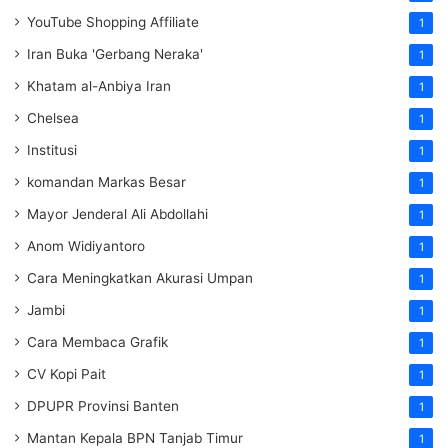
YouTube Shopping Affiliate
1
Iran Buka 'Gerbang Neraka'
1
Khatam al-Anbiya Iran
1
Chelsea
1
Institusi
1
komandan Markas Besar
1
Mayor Jenderal Ali Abdollahi
1
Anom Widiyantoro
1
Cara Meningkatkan Akurasi Umpan
1
Jambi
1
Cara Membaca Grafik
1
CV Kopi Pait
1
DPUPR Provinsi Banten
1
Mantan Kepala BPN Tanjab Timur
1