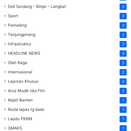
Deli Serdang – Binjai – Langkat
2
Sport
2
Pemalang
2
Tanjungpinang
2
Infrastruktur
2
HEADLINE NEWS
2
Olah Raga
2
Internasional
2
Laporan Khusus
2
Arus Mudik Idul Fitri
2
Kejati Banten
1
Razia lapas tg balai
1
Lapdu PKBM
1
GMAKS
1