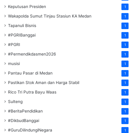
Keputusan Presiden
1
Wakapolda Sumut Tinjau Stasiun KA Medan
1
Tapanuli Bisnis
1
#PGRIBanggai
1
#PGRI
1
#Permendikdasmen2026
1
musisi
1
Pantau Pasar di Medan
1
Pastikan Stok Aman dan Harga Stabil
1
Rico Tri Putra Bayu Waas
1
Sulteng
1
#BeritaPendidikan
1
#DikbudBanggai
1
#GuruDilindungiNegara
1