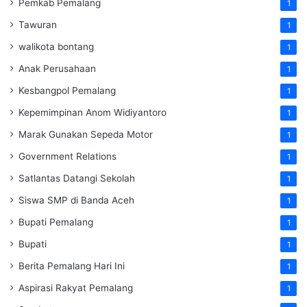
Pemkab Pemalang
1
Tawuran
1
walikota bontang
1
Anak Perusahaan
1
Kesbangpol Pemalang
1
Kepemimpinan Anom Widiyantoro
1
Marak Gunakan Sepeda Motor
1
Government Relations
1
Satlantas Datangi Sekolah
1
Siswa SMP di Banda Aceh
1
Bupati Pemalang
1
Bupati
1
Berita Pemalang Hari Ini
1
Aspirasi Rakyat Pemalang
1