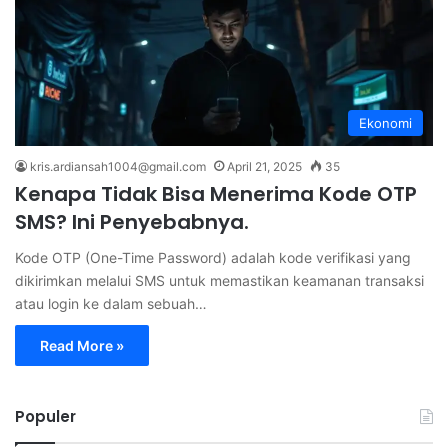
Ekonomi
kris.ardiansah1004@gmail.com
April 21, 2025
35
Kenapa Tidak Bisa Menerima Kode OTP
SMS? Ini Penyebabnya.
Kode OTP (One-Time Password) adalah kode verifikasi yang
dikirimkan melalui SMS untuk memastikan keamanan transaksi
atau login ke dalam sebuah…
Read More »
Populer