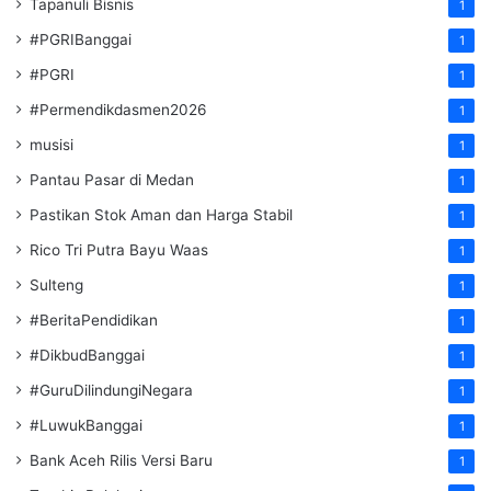
Tapanuli Bisnis
1
#PGRIBanggai
1
#PGRI
1
#Permendikdasmen2026
1
musisi
1
Pantau Pasar di Medan
1
Pastikan Stok Aman dan Harga Stabil
1
Rico Tri Putra Bayu Waas
1
Sulteng
1
#BeritaPendidikan
1
#DikbudBanggai
1
#GuruDilindungiNegara
1
#LuwukBanggai
1
Bank Aceh Rilis Versi Baru
1