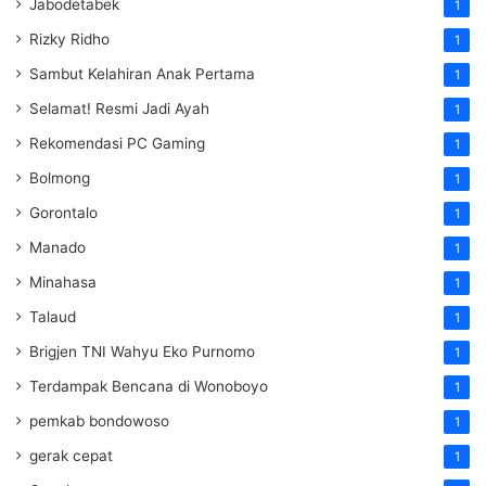
Jabodetabek
1
Rizky Ridho
1
Sambut Kelahiran Anak Pertama
1
Selamat! Resmi Jadi Ayah
1
Rekomendasi PC Gaming
1
Bolmong
1
Gorontalo
1
Manado
1
Minahasa
1
Talaud
1
Brigjen TNI Wahyu Eko Purnomo
1
Terdampak Bencana di Wonoboyo
1
pemkab bondowoso
1
gerak cepat
1