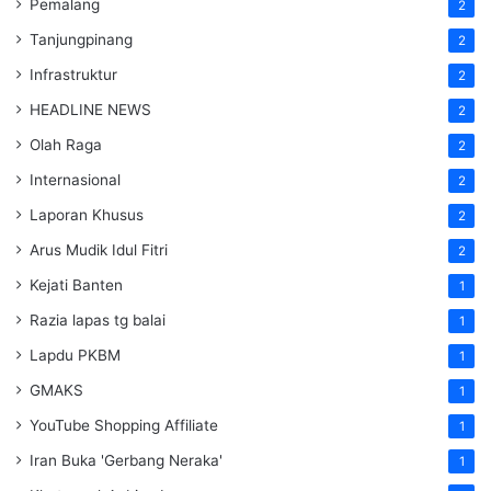
Pemalang
2
Tanjungpinang
2
Infrastruktur
2
HEADLINE NEWS
2
Olah Raga
2
Internasional
2
Laporan Khusus
2
Arus Mudik Idul Fitri
2
Kejati Banten
1
Razia lapas tg balai
1
Lapdu PKBM
1
GMAKS
1
YouTube Shopping Affiliate
1
Iran Buka 'Gerbang Neraka'
1