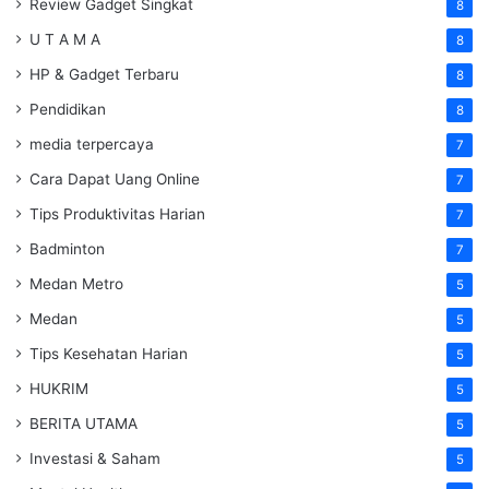
Review Gadget Singkat
8
U T A M A
8
HP & Gadget Terbaru
8
Pendidikan
8
media terpercaya
7
Cara Dapat Uang Online
7
Tips Produktivitas Harian
7
Badminton
7
Medan Metro
5
Medan
5
Tips Kesehatan Harian
5
HUKRIM
5
BERITA UTAMA
5
Investasi & Saham
5