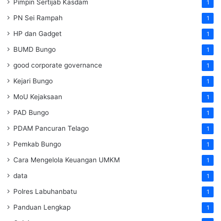
Pimpin Sertijab Kasdam
1
PN Sei Rampah
1
HP dan Gadget
1
BUMD Bungo
1
good corporate governance
1
Kejari Bungo
1
MoU Kejaksaan
1
PAD Bungo
1
PDAM Pancuran Telago
1
Pemkab Bungo
1
Cara Mengelola Keuangan UMKM
1
data
1
Polres Labuhanbatu
1
Panduan Lengkap
1