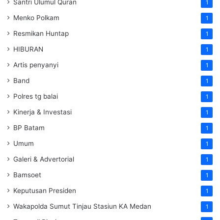
Santri Ulumul Quran
1
Menko Polkam
1
Resmikan Huntap
1
HIBURAN
1
Artis penyanyi
1
Band
1
Polres tg balai
1
Kinerja & Investasi
1
BP Batam
1
Umum
1
Galeri & Advertorial
1
Bamsoet
1
Keputusan Presiden
1
Wakapolda Sumut Tinjau Stasiun KA Medan
1