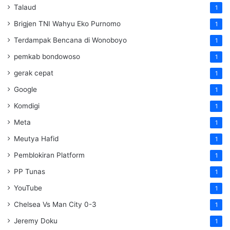
Talaud
1
Brigjen TNI Wahyu Eko Purnomo
1
Terdampak Bencana di Wonoboyo
1
pemkab bondowoso
1
gerak cepat
1
Google
1
Komdigi
1
Meta
1
Meutya Hafid
1
Pemblokiran Platform
1
PP Tunas
1
YouTube
1
Chelsea Vs Man City 0-3
1
Jeremy Doku
1