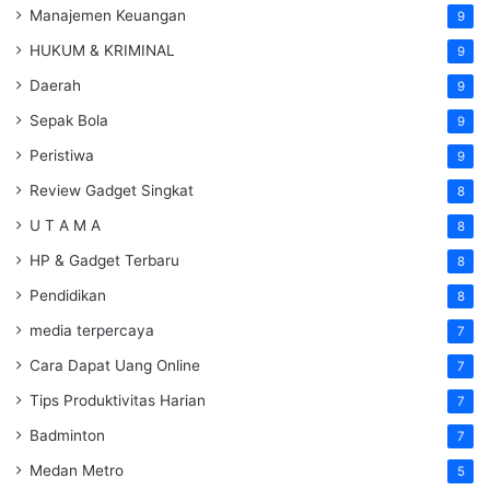
Manajemen Keuangan
9
HUKUM & KRIMINAL
9
Daerah
9
Sepak Bola
9
Peristiwa
9
Review Gadget Singkat
8
U T A M A
8
HP & Gadget Terbaru
8
Pendidikan
8
media terpercaya
7
Cara Dapat Uang Online
7
Tips Produktivitas Harian
7
Badminton
7
Medan Metro
5