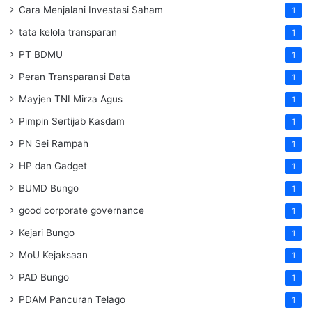
Cara Menjalani Investasi Saham
1
tata kelola transparan
1
PT BDMU
1
Peran Transparansi Data
1
Mayjen TNI Mirza Agus
1
Pimpin Sertijab Kasdam
1
PN Sei Rampah
1
HP dan Gadget
1
BUMD Bungo
1
good corporate governance
1
Kejari Bungo
1
MoU Kejaksaan
1
PAD Bungo
1
PDAM Pancuran Telago
1