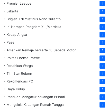
Premier League
1
Jakarta
1
Brigjen TNI Yustinus Nono Yulianto
1
Ini Harapan Pangdam XIII/Merdeka
1
Kecap Angsa
1
Pase
1
Amankan Remaja berserta 16 Sepeda Motor
1
Polres Lhokseumawe
1
Resahkan Warga
1
Tim Star Reborn
1
Rekomendasi PC
1
Gaya Hidup
1
Panduan Mengatur Keuangan Pribadi
1
Mengelola Keuangan Rumah Tangga
1