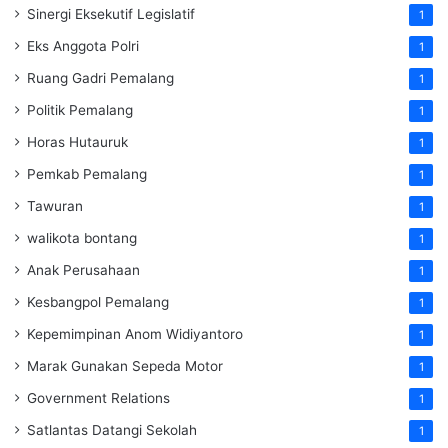
Sinergi Eksekutif Legislatif
1
Eks Anggota Polri
1
Ruang Gadri Pemalang
1
Politik Pemalang
1
Horas Hutauruk
1
Pemkab Pemalang
1
Tawuran
1
walikota bontang
1
Anak Perusahaan
1
Kesbangpol Pemalang
1
Kepemimpinan Anom Widiyantoro
1
Marak Gunakan Sepeda Motor
1
Government Relations
1
Satlantas Datangi Sekolah
1