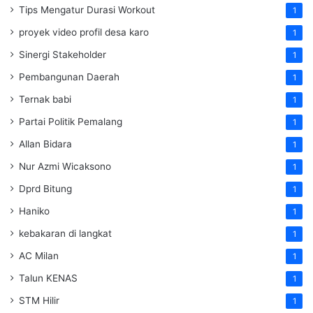
Tips Mengatur Durasi Workout
1
proyek video profil desa karo
1
Sinergi Stakeholder
1
Pembangunan Daerah
1
Ternak babi
1
Partai Politik Pemalang
1
Allan Bidara
1
Nur Azmi Wicaksono
1
Dprd Bitung
1
Haniko
1
kebakaran di langkat
1
AC Milan
1
Talun KENAS
1
STM Hilir
1