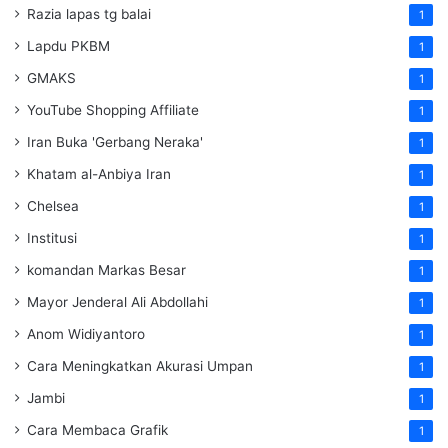
Razia lapas tg balai
1
Lapdu PKBM
1
GMAKS
1
YouTube Shopping Affiliate
1
Iran Buka 'Gerbang Neraka'
1
Khatam al-Anbiya Iran
1
Chelsea
1
Institusi
1
komandan Markas Besar
1
Mayor Jenderal Ali Abdollahi
1
Anom Widiyantoro
1
Cara Meningkatkan Akurasi Umpan
1
Jambi
1
Cara Membaca Grafik
1