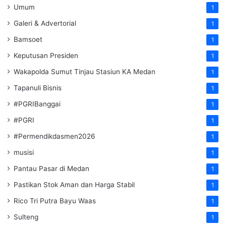
Umum
1
Galeri & Advertorial
1
Bamsoet
1
Keputusan Presiden
1
Wakapolda Sumut Tinjau Stasiun KA Medan
1
Tapanuli Bisnis
1
#PGRIBanggai
1
#PGRI
1
#Permendikdasmen2026
1
musisi
1
Pantau Pasar di Medan
1
Pastikan Stok Aman dan Harga Stabil
1
Rico Tri Putra Bayu Waas
1
Sulteng
1