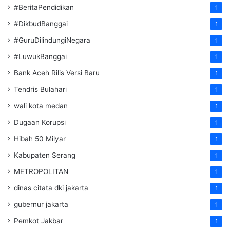
#BeritaPendidikan
1
#DikbudBanggai
1
#GuruDilindungiNegara
1
#LuwukBanggai
1
Bank Aceh Rilis Versi Baru
1
Tendris Bulahari
1
wali kota medan
1
Dugaan Korupsi
1
Hibah 50 Milyar
1
Kabupaten Serang
1
METROPOLITAN
1
dinas citata dki jakarta
1
gubernur jakarta
1
Pemkot Jakbar
1