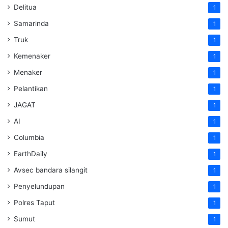
Delitua
1
Samarinda
1
Truk
1
Kemenaker
1
Menaker
1
Pelantikan
1
JAGAT
1
AI
1
Columbia
1
EarthDaily
1
Avsec bandara silangit
1
Penyelundupan
1
Polres Taput
1
Sumut
1