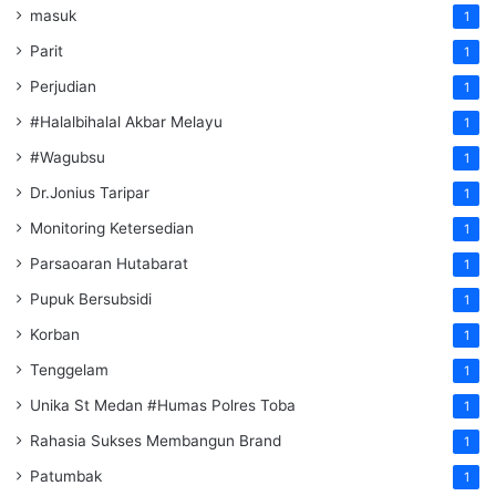
masuk
1
Parit
1
Perjudian
1
#Halalbihalal Akbar Melayu
1
#Wagubsu
1
Dr.Jonius Taripar
1
Monitoring Ketersedian
1
Parsaoaran Hutabarat
1
Pupuk Bersubsidi
1
Korban
1
Tenggelam
1
Unika St Medan #Humas Polres Toba
1
Rahasia Sukses Membangun Brand
1
Patumbak
1