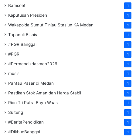
Bamsoet
1
Keputusan Presiden
1
Wakapolda Sumut Tinjau Stasiun KA Medan
1
Tapanuli Bisnis
1
#PGRIBanggai
1
#PGRI
1
#Permendikdasmen2026
1
musisi
1
Pantau Pasar di Medan
1
Pastikan Stok Aman dan Harga Stabil
1
Rico Tri Putra Bayu Waas
1
Sulteng
1
#BeritaPendidikan
1
#DikbudBanggai
1