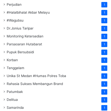
Perjudian
1
#Halalbihalal Akbar Melayu
1
#Wagubsu
1
Dr.Jonius Taripar
1
Monitoring Ketersedian
1
Parsaoaran Hutabarat
1
Pupuk Bersubsidi
1
Korban
1
Tenggelam
1
Unika St Medan #Humas Polres Toba
1
Rahasia Sukses Membangun Brand
1
Patumbak
1
Delitua
1
Samarinda
1