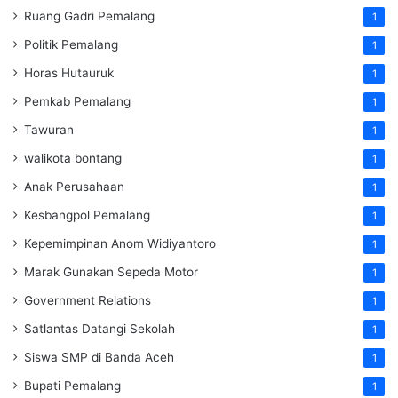
Ruang Gadri Pemalang
1
Politik Pemalang
1
Horas Hutauruk
1
Pemkab Pemalang
1
Tawuran
1
walikota bontang
1
Anak Perusahaan
1
Kesbangpol Pemalang
1
Kepemimpinan Anom Widiyantoro
1
Marak Gunakan Sepeda Motor
1
Government Relations
1
Satlantas Datangi Sekolah
1
Siswa SMP di Banda Aceh
1
Bupati Pemalang
1