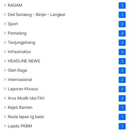
RAGAM
2
Deli Serdang – Binjai – Langkat
2
Sport
2
Pemalang
2
Tanjungpinang
2
Infrastruktur
2
HEADLINE NEWS
2
Olah Raga
2
Internasional
2
Laporan Khusus
2
Arus Mudik Idul Fitri
2
Kejati Banten
1
Razia lapas tg balai
1
Lapdu PKBM
1