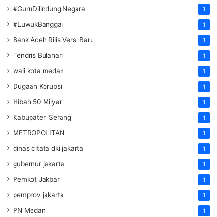
#GuruDilindungiNegara
1
#LuwukBanggai
1
Bank Aceh Rilis Versi Baru
1
Tendris Bulahari
1
wali kota medan
1
Dugaan Korupsi
1
Hibah 50 Milyar
1
Kabupaten Serang
1
METROPOLITAN
1
dinas citata dki jakarta
1
gubernur jakarta
1
Pemkot Jakbar
1
pemprov jakarta
1
PN Medan
1