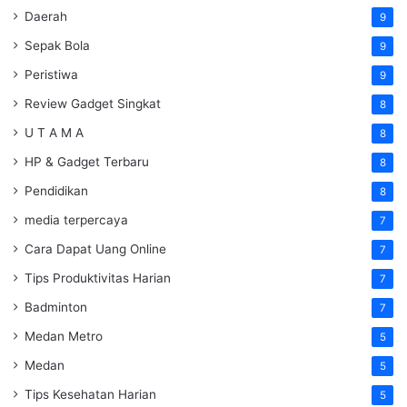
Daerah
9
Sepak Bola
9
Peristiwa
9
Review Gadget Singkat
8
U T A M A
8
HP & Gadget Terbaru
8
Pendidikan
8
media terpercaya
7
Cara Dapat Uang Online
7
Tips Produktivitas Harian
7
Badminton
7
Medan Metro
5
Medan
5
Tips Kesehatan Harian
5