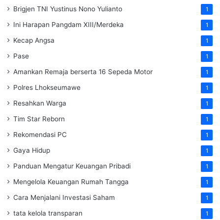
Brigjen TNI Yustinus Nono Yulianto
1
Ini Harapan Pangdam XIII/Merdeka
1
Kecap Angsa
1
Pase
1
Amankan Remaja berserta 16 Sepeda Motor
1
Polres Lhokseumawe
1
Resahkan Warga
1
Tim Star Reborn
1
Rekomendasi PC
1
Gaya Hidup
1
Panduan Mengatur Keuangan Pribadi
1
Mengelola Keuangan Rumah Tangga
1
Cara Menjalani Investasi Saham
1
tata kelola transparan
1