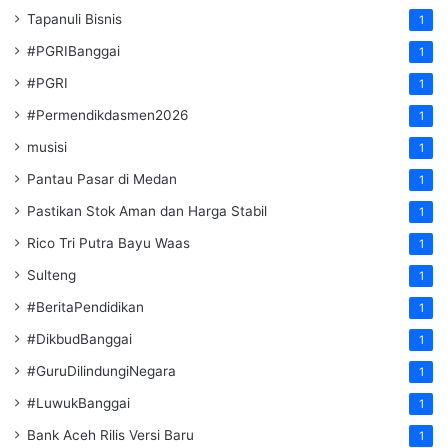
Tapanuli Bisnis
1
#PGRIBanggai
1
#PGRI
1
#Permendikdasmen2026
1
musisi
1
Pantau Pasar di Medan
1
Pastikan Stok Aman dan Harga Stabil
1
Rico Tri Putra Bayu Waas
1
Sulteng
1
#BeritaPendidikan
1
#DikbudBanggai
1
#GuruDilindungiNegara
1
#LuwukBanggai
1
Bank Aceh Rilis Versi Baru
1