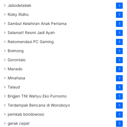
Jabodetabek
1
Rizky Ridho
1
Sambut Kelahiran Anak Pertama
1
Selamat! Resmi Jadi Ayah
1
Rekomendasi PC Gaming
1
Bolmong
1
Gorontalo
1
Manado
1
Minahasa
1
Talaud
1
Brigjen TNI Wahyu Eko Purnomo
1
Terdampak Bencana di Wonoboyo
1
pemkab bondowoso
1
gerak cepat
1