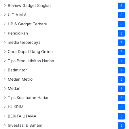
Review Gadget Singkat
8
U T A M A
8
HP & Gadget Terbaru
8
Pendidikan
8
media terpercaya
7
Cara Dapat Uang Online
7
Tips Produktivitas Harian
7
Badminton
7
Medan Metro
5
Medan
5
Tips Kesehatan Harian
5
HUKRIM
5
BERITA UTAMA
5
Investasi & Saham
5