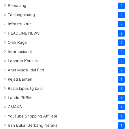
Pemalang
2
Tanjungpinang
2
Infrastruktur
2
HEADLINE NEWS
2
Olah Raga
2
Internasional
2
Laporan Khusus
2
Arus Mudik Idul Fitri
2
Kejati Banten
1
Razia lapas tg balai
1
Lapdu PKBM
1
GMAKS
1
YouTube Shopping Affiliate
1
Iran Buka 'Gerbang Neraka'
1