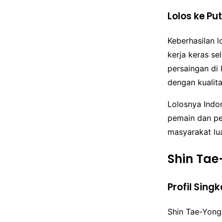
Lolos ke P
Keberhasilan l
kerja keras se
persaingan di 
dengan kualit
Lolosnya Indo
pemain dan pe
masyarakat lu
Shin Tae
Profil Sing
Shin Tae-Yong 