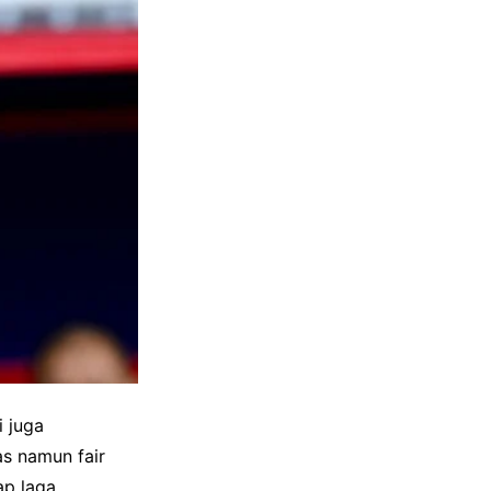
i juga
s namun fair
p laga.