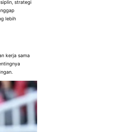
plin, strategi
anggap
g lebih
an kerja sama
entingnya
ingan.