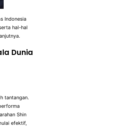
s Indonesia
serta hal-hal
anjutnya.
ala Dunia
uh tantangan.
 performa
arahan Shin
lai efektif,