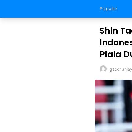
Populer
Shin T
Indones
Piala D
gacor anja