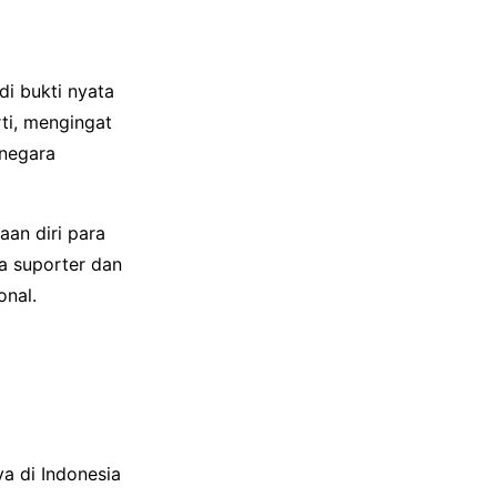
di bukti nyata
rti, mengingat
-negara
an diri para
a suporter dan
nal.
a di Indonesia