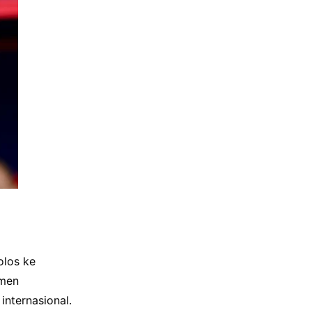
olos ke
omen
internasional.