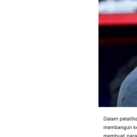
Dalam pelatiha
membangun ked
membuat para 