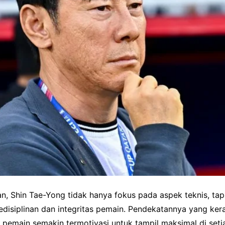
n, Shin Tae-Yong tidak hanya fokus pada aspek teknis, tap
isiplinan dan integritas pemain. Pendekatannya yang kera
pemain semakin termotivasi untuk tampil maksimal di setia