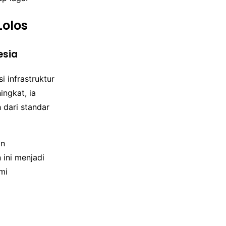
Lolos
esia
 infrastruktur
ngkat, ia
h dari standar
an
ini menjadi
mi