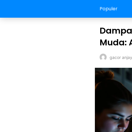
Populer
Dampak
Muda: A
gacor anja