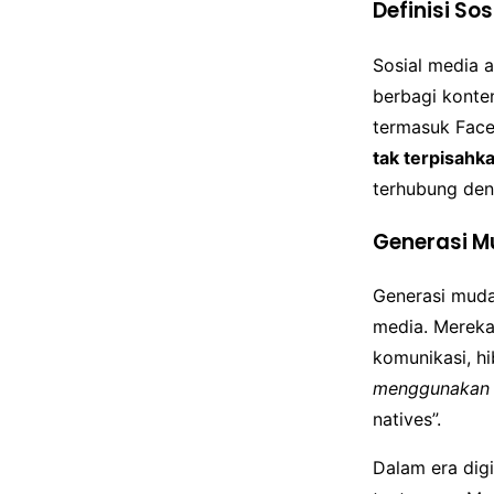
Definisi So
Sosial media 
berbagi konten
termasuk Face
tak terpisahk
terhubung den
Generasi Mu
Generasi muda
media. Mereka
komunikasi, hi
menggunakan t
natives”.
Dalam era dig