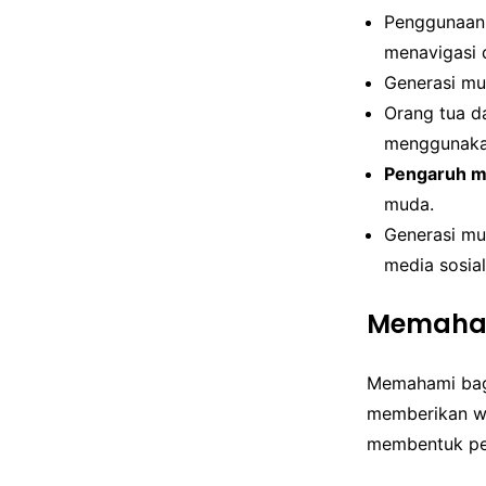
Penggunaan 
menavigasi d
Generasi mu
Orang tua d
menggunakan
Pengaruh me
muda.
Generasi mu
media sosial
Memaham
Memahami baga
memberikan wa
membentuk per