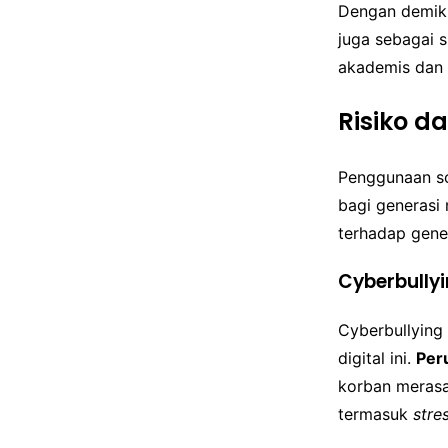
Dengan demikia
juga sebagai 
akademis dan 
Risiko d
Penggunaan so
bagi generasi
terhadap gene
Cyberbully
Cyberbullying 
digital ini.
Per
korban merasa 
termasuk
stre