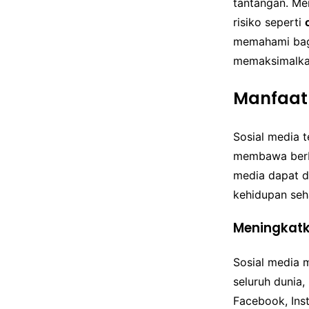
tantangan. Me
risiko seperti
memahami baga
memaksimalkan
Manfaat 
Sosial media t
membawa berba
media dapat d
kehidupan seha
Meningkatk
Sosial media 
seluruh dunia
Facebook, Ins