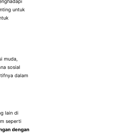
menghadapi
nting untuk
ntuk
si muda,
na sosial
itifnya dalam
 lain di
rm seperti
ngan dengan