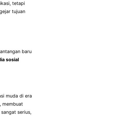
kasi, tetapi
ejar tujuan
tantangan baru
a sosial
asi muda di era
a, membuat
sangat serius,