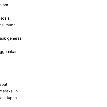
dalam
osial.
asi muda
sik generasi
enggunakan
apat
eraksi ini
kehidupan.