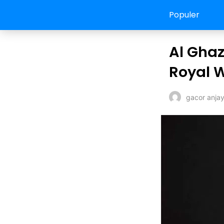
Populer
Al Ghaz
Royal W
gacor anja