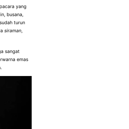
upacara yang
in, busana,
sudah turun
ra
siraman
,
ga sangat
erwarna emas
.