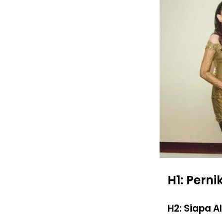
H1: Pern
H2: Siapa A