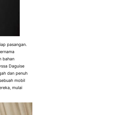
iap pasangan.
 ternama
an bahan
lyssa Daguise
ah dan penuh
 sebuah mobil
reka, mulai