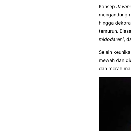
Konsep
Javan
mengandung nil
hingga dekora
temurun. Biasa
midodareni
, 
Selain keunik
mewah dan di
dan merah ma