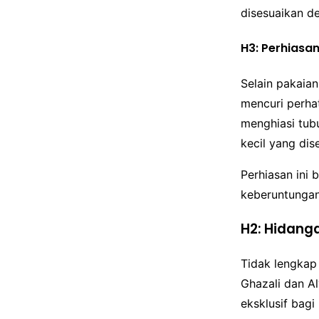
disesuaikan d
H3: Perhiasa
Selain pakaia
mencuri perhat
menghiasi tubu
kecil yang dise
Perhiasan ini
keberuntungan
H2: Hidan
Tidak lengkap
Ghazali dan A
eksklusif bag