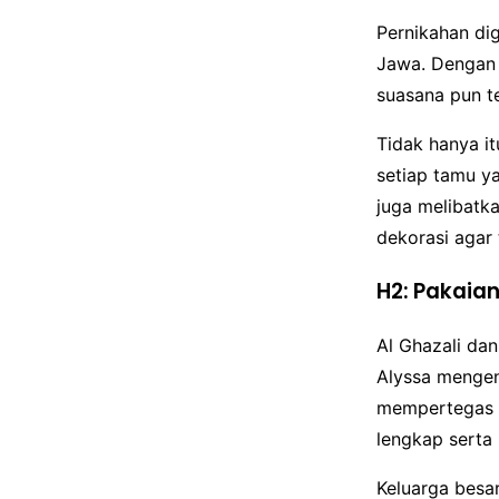
Pernikahan di
Jawa. Dengan 
suasana pun te
Tidak hanya i
setiap tamu ya
juga melibatk
dekorasi agar 
H2: Pakaia
Al Ghazali da
Alyssa mengen
mempertegas k
lengkap serta
Keluarga besa