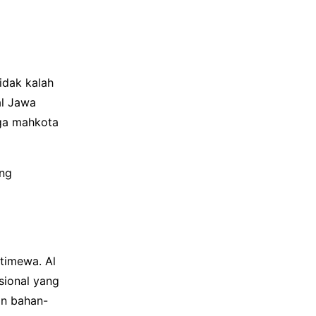
idak kalah
al Jawa
gga mahkota
ang
timewa. Al
sional yang
an bahan-