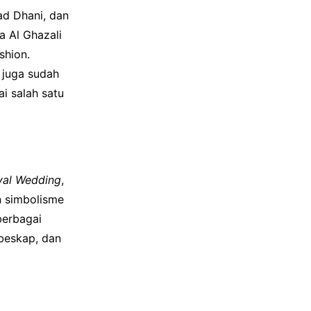
ad Dhani, dan
a Al Ghazali
shion.
 juga sudah
ai salah satu
yal Wedding
,
n simbolisme
berbagai
 beskap, dan