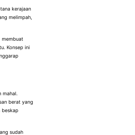
tana kerajaan
ang melimpah,
na membuat
u. Konsep ini
enggarap
n mahal.
san berat yang
n beskap
yang sudah